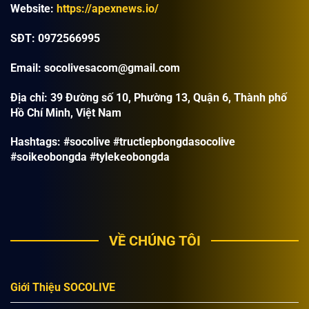
bàn, thẻ phạt cùng nhiều thông tin khác được hiển thị đầy
Website:
https://apexnews.io/
đủ. Thông tin chi tiết như cầu thủ ghi bàn, thời điểm lập
công, tổng số cú sút hay tỷ lệ kiểm soát bóng cũng không bị
SĐT: 0972566995
bỏ qua.
Email:
socolivesacom@gmail.com
Địa chỉ:
39 Đường số 10, Phường 13, Quận 6, Thành phố
Hồ Chí Minh, Việt Nam
Hashtags: #socolive #tructiepbongdasocolive
#soikeobongda #tylekeobongda
Kết quả cập nhật nhanh chóng tại SOCOLIVE
VỀ CHÚNG TÔI
Đồng thời, với những trận đấu diễn ra cùng khung giờ,
website vẫn đảm bảo cập nhật cùng lúc, không bỏ sót
Giới Thiệu SOCOLIVE
thông tin nào. Điều này giúp người xem không cần chờ đợi