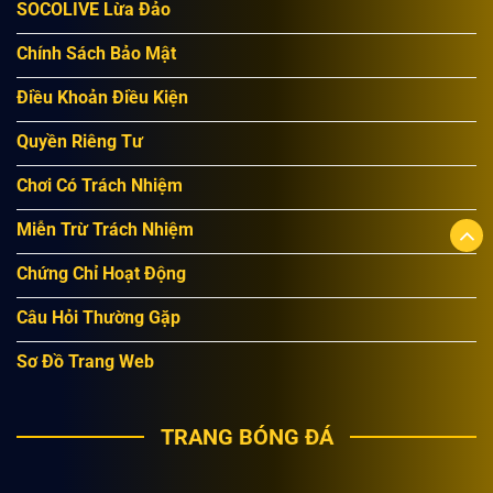
lâu hay tìm kiếm từ nhiều nguồn khác nhau. Bạn dễ dàng
SOCOLIVE Lừa Đảo
nắm bắt được toàn bộ những thông tin này chỉ bằng 1 click
chuột duy nhất.
Chính Sách Bảo Mật
Điều Khoản Điều Kiện
Thành tích thi đấu
Quyền Riêng Tư
Thành tích thi đấu là nội dung được
SOCOLIVE
chú trọng
cung cấp nhằm hỗ trợ người đọc phân tích và đánh giá các
Chơi Có Trách Nhiệm
đội bóng. Tại đây, độc giả dễ dàng đánh giá phong độ gần
đây thông qua kết quả trận đấu, số bàn thắng ghi được và
Miễn Trừ Trách Nhiệm
bàn thua nhận phải. Điều ngày giúp bạn dễ dàng nhận ra
đội bóng đó có phong độ tốt – xấu hay thi đấu thất thường.
Chứng Chỉ Hoạt Động
Đồng thời, những dữ liệu này sẽ được tổng hợp theo từng
Câu Hỏi Thường Gặp
giải đấu cũng như từng mùa giải. Lịch sử đối đầu với đối
Sơ Đồ Trang Web
thủ sắp tới cũng được trang web cung cấp chi tiết và đầy
đủ. Nhờ đó, người hâm mộ có cái nhìn toàn diện để đưa ra
đánh giá khách quan và hợp lý hơn cho trận đấu sắp tới.
TRANG BÓNG ĐÁ
BXH các giải đấu