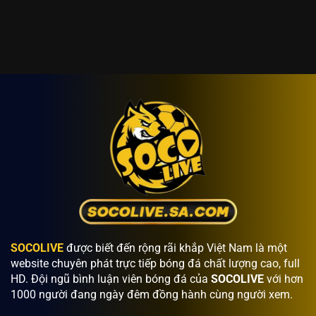
SOCOLIVE
sẽ cung cấp các tỷ lệ cá cược từ những nhà cái
uy tín hàng đầu về cho người chơi. Tất cả các kèo đấu như
châu Á, 1×2, tài xỉu, phạt góc… đều được tổng hợp chính xác
và cập nhật liên tục theo thời gian thực. Điều này giúp độc
giả dễ dàng nắm bắt những biến động, thay đổi quan trọng
trong từng tỷ lệ kèo.
Trang web sẽ hiển thị dữ liệu từng kèo đấu cùng tỷ lệ
thưởng một cách rõ ràng, khoa học để người chơi không bị
nhầm lẫn. Điều này cũng giúp độc giả dễ dàng so sánh,
đánh giá tỷ lệ kèo giữa các nhà cái để biết nơi nào thơm
hơn, dễ nhận thưởng hơn. Nhờ đó, bạn vừa không cần phải
tốn thời gian tra cứu từng nhà cái vừa phân tích hiệu kèo
quả hơn.
Cập nhật kết quả trận đấu
SOCOLIVE
được biết đến rộng rãi khắp Việt Nam là một
website chuyên phát trực tiếp bóng đá chất lượng cao, full
Trang web
SOCOLIVE
hỗ trợ cập nhật kết quả trận đấu
HD. Đội ngũ bình luận viên bóng đá của
SOCOLIVE
với hơn
nhanh chóng, chính xác và liên tục cho độc giả. Ngay khi
1000 người đang ngày đêm đồng hành cùng người xem.
trọng tài thổi còi kết thúc, các thông tin về tỷ số, người ghi