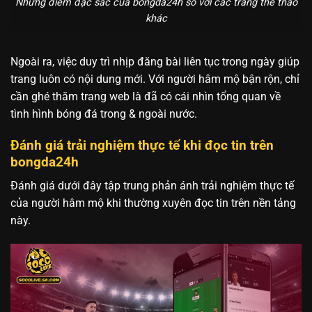
Những điểm đặc sắc của bongda24h so với các trang thể thao
khác
Ngoài ra, việc duy trì nhịp đăng bài liên tục trong ngày giúp
trang luôn có nội dung mới. Với người hâm mộ bận rộn, chỉ
cần ghé thăm trang web là đã có cái nhìn tổng quan về
tình hình bóng đá trong & ngoài nước.
Đánh giá trải nghiệm thực tế khi đọc tin trên
bongda24h
Đánh giá dưới đây tập trung phản ánh trải nghiệm thực tế
của người hâm mộ khi thường xuyên đọc tin trên nền tảng
này.