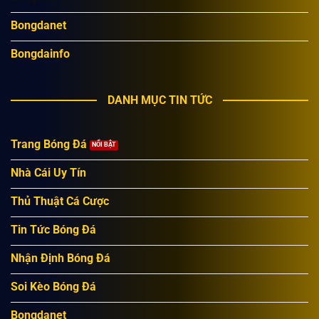
Bongdanet
Bongdainfo
DANH MỤC TIN TỨC
Trang Bóng Đá
Nhà Cái Uy Tín
Thủ Thuật Cá Cược
Tin Tức Bóng Đá
Nhận Định Bóng Đá
Soi Kèo Bóng Đá
Bongdanet