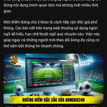
đúng nội dung mình quan tâm mà không mất nhiều thời
gian.
Một điểm đáng chú ý khác là cách tiếp cận độc giả phổ
thông. Các bài viết trên trang web thường sử dụng ngôn
ngữ dễ hiểu, hạn chế thuật ngữ quá chuyên sâu. Việc này
giúp ngay cả những người mới theo dõi bóng đá cũng có
thể nắm bắt thông tin nhanh chóng.