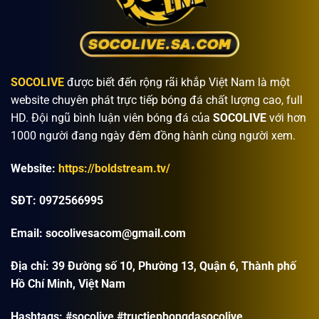
SOCOLIVE
được biết đến rộng rãi khắp Việt Nam là một
website chuyên phát trực tiếp bóng đá chất lượng cao, full
HD. Đội ngũ bình luận viên bóng đá của
SOCOLIVE
với hơn
1000 người đang ngày đêm đồng hành cùng người xem.
Website:
https://boldstream.tv/
SĐT: 0972566995
Email:
socolivesacom@gmail.com
Địa chỉ:
39 Đường số 10, Phường 13, Quận 6, Thành phố
Hồ Chí Minh, Việt Nam
Hashtags: #socolive #tructiepbongdasocolive