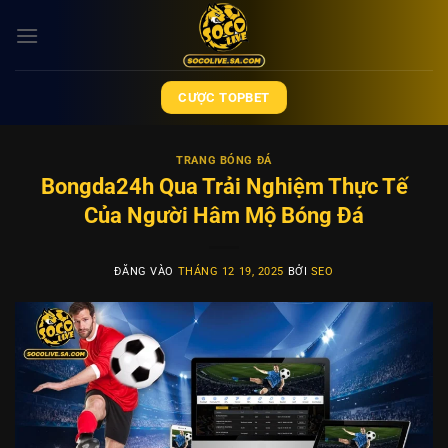
Bỏ
qua
nội
dung
CƯỢC TOPBET
TRANG BÓNG ĐÁ
Bongda24h Qua Trải Nghiệm Thực Tế
Của Người Hâm Mộ Bóng Đá
ĐĂNG VÀO
THÁNG 12 19, 2025
BỞI
SEO