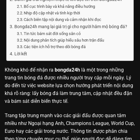
Bố cục trình bày và khả năng điều hướng
Nhịp độ cập nhật và tính kịp thời
Cách biên tập nội dung và cảm nhận khi đọc
Bongda24h mang lại giá trị gì cho người hâm mộ bóng đá?
Tin tức bám sát đời sống sân cỏ
Nội dung phân tích giúp hiểu sâu hơn trận đấu
Các tiện ích hỗ trợ theo dõi bóng đá
Lời kết
Không khó để nhận ra
bongda24h
là một trong những
trang tin bóng đá được nhiều người truy cập mỗi ngày. Lý
do đến từ việc website lựa chọn hướng phát triển nội dung
khá rõ ràng: lấy bóng đá làm trung tâm, cập nhật đều đặn
và bám sát diễn biến thực tế.
Trang tập trung mạnh vào các giải đấu được quan tâm
nhiều như Ngoại hạng Anh, Champions League, World Cup,
Euro hay các giải trong nước. Thông tin được phân chia
theo từng chuyên mục cụ thể, giúp người đọc dễ dàng tìm