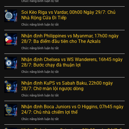
Chức năng bình luận bị tắt
ở
Ararat,
Soi
02h00
Kèo
Soi Kèo Riga vs Vardar, 00h00 Ngày 29/7: Chủ
Ngày
Dinamo
29/7:
Nhà Rộng Cửa Đi Tiếp
Zagreb
Chủ
Chức năng bình luận bị tắt
ở
vs
Nhà
Soi
Thun,
Quyết
Kèo
Nhận định Philippines vs Myanmar, 17h00 ngày
01h00
Tâm
Riga
Ngày
28/7: Ba điểm đầu tiên cho The Azkals
Ngược
vs
29/7:
Dòng
Chức năng bình luận bị tắt
ở
Vardar,
Chủ
Nhận
00h00
Nhà
định
Nhận định Chelsea vs WS Wanderers, 16h45 ngày
Ngày
Nắm
Philippines
29/7:
28/7: Bước chạy đà thuận lợi
Quyền
vs
Chủ
Tự
Chức năng bình luận bị tắt
ở
Myanmar,
Nhà
Quyết
Nhận
17h00
Rộng
định
Nhận định KuPS vs Sabah Baku, 22h00 ngày
ngày
Cửa
Chelsea
28/7:
28/7: Chờ màn lội ngược dòng
Đi
vs
Ba
Tiếp
Chức năng bình luận bị tắt
ở
WS
điểm
Nhận
Wanderers,
đầu
định
Nhận định Boca Juniors vs O Higgins, 07h45 ngày
16h45
tiên
KuPS
ngày
24/7: Chủ nhà chiếm lợi thế
cho
vs
28/7:
The
Chức năng bình luận bị tắt
ở
Sabah
Bước
Azkals
Nhận
Baku,
chạy
định