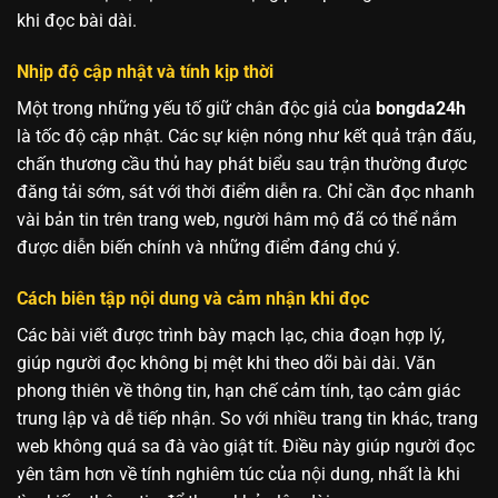
khi đọc bài dài.
Nhịp độ cập nhật và tính kịp thời
Một trong những yếu tố giữ chân độc giả của
bongda24h
là tốc độ cập nhật. Các sự kiện nóng như kết quả trận đấu,
chấn thương cầu thủ hay phát biểu sau trận thường được
đăng tải sớm, sát với thời điểm diễn ra. Chỉ cần đọc nhanh
vài bản tin trên trang web, người hâm mộ đã có thể nắm
được diễn biến chính và những điểm đáng chú ý.
Cách biên tập nội dung và cảm nhận khi đọc
Các bài viết được trình bày mạch lạc, chia đoạn hợp lý,
giúp người đọc không bị mệt khi theo dõi bài dài. Văn
phong thiên về thông tin, hạn chế cảm tính, tạo cảm giác
trung lập và dễ tiếp nhận. So với nhiều trang tin khác, trang
web không quá sa đà vào giật tít. Điều này giúp người đọc
yên tâm hơn về tính nghiêm túc của nội dung, nhất là khi