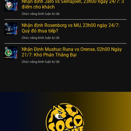
Nhận định Jaro vs Seinajoen, 23h00 ngày 24/7: 3
22h00
đà
Boca
ngày
điểm cho khách
thuận
Juniors
28/7:
lợi
Chức năng bình luận bị tắt
ở
vs
Chờ
Nhận
O
màn
định
Nhận định Rosenborg vs MU, 23h00 ngày 24/7:
Higgins,
lội
Jaro
07h45
Quỷ đỏ thua tiếp?
ngược
vs
ngày
dòng
Chức năng bình luận bị tắt
ở
Seinajoen,
24/7:
Nhận
23h00
Chủ
định
Nhận Định Mushuc Runa vs Orense, 02h00 Ngày
ngày
nhà
Rosenborg
24/7:
21/7: Khó Phân Thắng Bại
chiếm
vs
3
lợi
Chức năng bình luận bị tắt
ở
MU,
điểm
thế
Nhận
23h00
cho
Định
ngày
khách
Mushuc
24/7:
Runa
Quỷ
vs
đỏ
Orense,
thua
02h00
tiếp?
Ngày
21/7:
Khó
Phân
Thắng
Bại