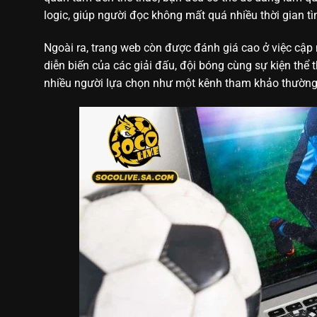
logic, giúp người đọc không mất quá nhiều thời gian t
Ngoài ra, trang web còn được đánh giá cao ở việc cậ
diễn biến của các giải đấu, đội bóng cùng sự kiện thể 
nhiều người lựa chọn như một kênh tham khảo thường