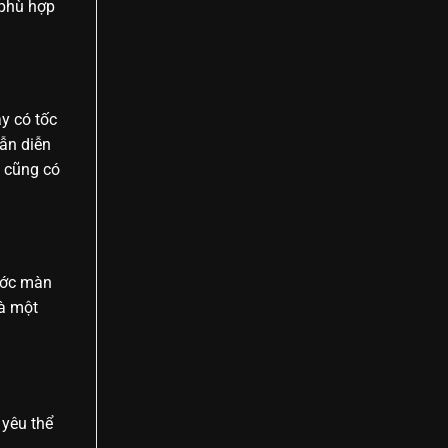
 phù hợp
ày có tốc
vẫn diễn
y cũng có
hước màn
là một
 yêu thể