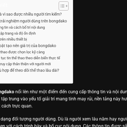
viết
à vì sao được nhiều người tìm kiếm?
t trải nghiệm người dùng trên bongdako
ng tin và cách bố trí nội dung
cập trang và độ ổn định
rên nhiều thiết bị
ật tạo nên giá trị của bongdako
 thao được chọn lọc kỹ càng
 tục tin thể thao theo diễn biến thực tế
ruy cập thân thiện với người mới
hợp để theo dõi thể thao lâu dài?
ngdako
nổi lên như một điểm đến cung cấp thông tin và nội du
ập trung vào yếu tố giải trí mang tính may rủi, nền tảng này h
t cách trực quan.
 dạng đối tượng người dùng. Dù là người xem lâu năm hay ngư
n với cách trình bày và bố cục nội dung. Các thông tin được s