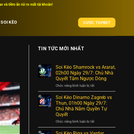
 và tiềm ẩn rủi ro mất tài khoản!
SOI KÈO
CƯỢC TOPBET
TIN TỨC MỚI NHẤT
Soi Kèo Shamrock vs Ararat,
02h00 Ngày 29/7: Chủ Nhà
Quyết Tâm Ngược Dòng
Chức năng bình luận bị tắt
ở
Soi
Kèo
Soi Kèo Dinamo Zagreb vs
Shamrock
Thun, 01h00 Ngày 29/7:
vs
Chủ Nhà Nắm Quyền Tự
Ararat,
Quyết
02h00
Ngày
Chức năng bình luận bị tắt
ở
29/7:
Soi
Chủ
Kèo
Soi Kèo Riga vs Vardar,