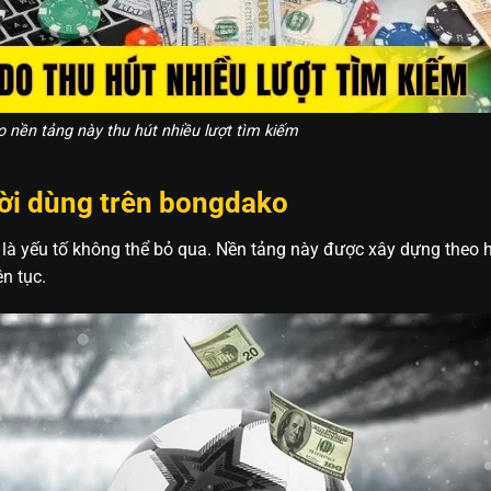
o nền tảng này thu hút nhiều lượt tìm kiếm
ười dùng trên bongdako
g là yếu tố không thể bỏ qua. Nền tảng này được xây dựng theo
ên tục.