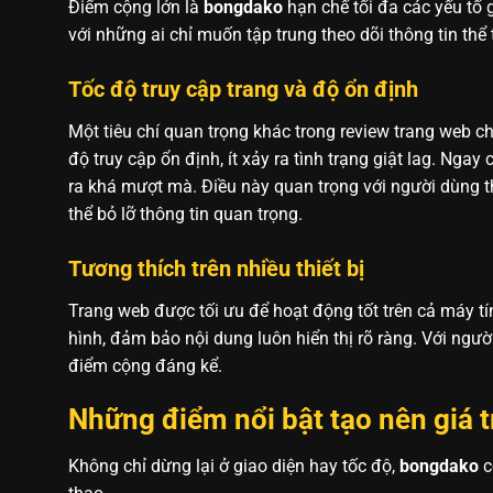
Điểm cộng lớn là
bongdako
hạn chế tối đa các yếu tố 
với những ai chỉ muốn tập trung theo dõi thông tin thể 
Tốc độ truy cập trang và độ ổn định
Một tiêu chí quan trọng khác trong review trang web chí
độ truy cập ổn định, ít xảy ra tình trạng giật lag. Nga
ra khá mượt mà. Điều này quan trọng với người dùng th
thể bỏ lỡ thông tin quan trọng.
Tương thích trên nhiều thiết bị
Trang web được tối ưu để hoạt động tốt trên cả máy tín
hình, đảm bảo nội dung luôn hiển thị rõ ràng. Với ngườ
điểm cộng đáng kể.
Những điểm nổi bật tạo nên giá 
Không chỉ dừng lại ở giao diện hay tốc độ,
bongdako
c