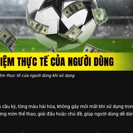
iệm thực tế của người dùng khi sử dụng
cầu kỳ, tông màu hài hòa, không gây mỏi mắt khi sử dụng tron
ừng môn thể thao, giải đấu hoặc chủ đề, giúp người dùng dễ dà