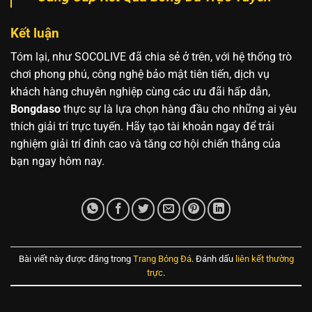
Kết luận
Tóm lại, như SOCOLIVE đã chia sẻ ở trên, với hệ thống trò
chơi phong phú, công nghệ bảo mật tiên tiến, dịch vụ
khách hàng chuyên nghiệp cùng các ưu đãi hấp dẫn,
Bongdaso
thực sự là lựa chọn hàng đầu cho những ai yêu
thích giải trí trực tuyến. Hãy tạo tài khoản ngay để trải
nghiệm giải trí đỉnh cao và tăng cơ hội chiến thắng của
bạn ngay hôm nay.
Bài viết này được đăng trong
Trang Bóng Đá
. Đánh dấu
liên kết thường
trực
.