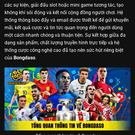
các sự kiện, giải đấu slot hoặc mini game tương tác, tạo
không khí sôi động và kết nối cộng đồng người chơi. Hệ
thống thông báo đẩy và email được thiết kế để gửi khuyến
mãi, kết quả cược và tin tức quan trọng đến người dùng
một cách nhanh chóng và thuận tiện. Sự kết hợp giữa đa
dạng sản phẩm, chất lượng truyền hình trực tiếp và hệ
thống cược công nghệ cao đã tạo nên sức hút riêng biệt
của
Bongdaso
.