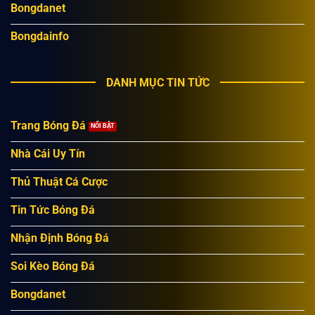
Bongdanet
Bongdainfo
DANH MỤC TIN TỨC
Trang Bóng Đá
Nhà Cái Uy Tín
Thủ Thuật Cá Cược
Tin Tức Bóng Đá
Nhận Định Bóng Đá
Soi Kèo Bóng Đá
Bongdanet