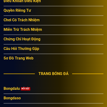
Điều Khoản Điều Kiện
Quyền Riêng Tư
Chơi Có Trách Nhiệm
Miễn Trừ Trách Nhiệm
Chứng Chỉ Hoạt Động
Câu Hỏi Thường Gặp
Sơ Đồ Trang Web
TRANG BÓNG ĐÁ
Bongdalu
Bongdaso