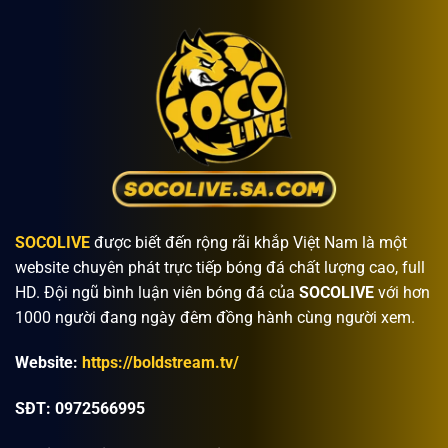
02h00
tiếp?
Ngày
21/7:
Khó
Phân
Thắng
Bại
SOCOLIVE
được biết đến rộng rãi khắp Việt Nam là một
website chuyên phát trực tiếp bóng đá chất lượng cao, full
HD. Đội ngũ bình luận viên bóng đá của
SOCOLIVE
với hơn
1000 người đang ngày đêm đồng hành cùng người xem.
Website:
https://boldstream.tv/
SĐT: 0972566995