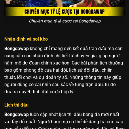
Chuyên mục tỷ lệ cược tại Bongdawap
Nhận định và soi kèo
Bongdawap
không chỉ mang đến kết quả trận đấu mà còn
cung cấp các nhận định chi tiết từ chuyên gia, giúp người
hâm mộ dự đoán chính xác hơn. Các bài phân tích thường
bao gồm phong độ của hai đội, lịch sử đối đầu, chiến
thuật, lối chơi và dự đoán tỷ số. Những thông tin này giúp
người dùng có cái nhìn sâu sắc về từng trận đấu, từ đó
đưa ra quyết định đặt cược hợp lý.
Lịch thi đấu
Bongdawap
luôn cập nhật lịch thi đấu bóng đá mới nhất
và đầy đủ nhất. Người hâm mộ có thể dễ dàng tra cứu các
trận sắp diễn ra, được phân loại theo ngày, giải đấu và theo