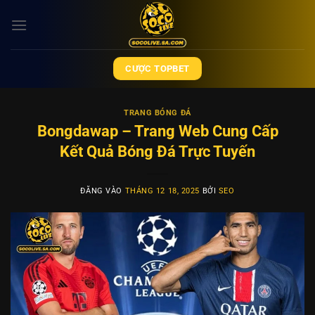
Bỏ
qua
nội
dung
CƯỢC TOPBET
TRANG BÓNG ĐÁ
Bongdawap – Trang Web Cung Cấp
Kết Quả Bóng Đá Trực Tuyến
ĐĂNG VÀO
THÁNG 12 18, 2025
BỞI
SEO