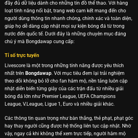
đầy đủ dữ liệu dành cho những tín đồ thể thao. Với hàng
loạt tính năng nổi bật, trang web cam kết mang đến cho
người dùng thông tin nhanh chóng, chính xác và toàn diện,
giúp họ dễ dàng cập nhật mọi sự kiện bóng đá từ trong
nước đến quốc tế. Dưới đây là những chuyên mục đáng
chú ý mà Bongdawap cung cấp:
Tỉ số trực tuyến
Livescore là một trong những tính năng được yêu thích
nhất trên
Bongdawap
. Với mục tiêu đem lại trải nghiệm
theo dõi không bỏ lỡ cho fan hâm mộ, nền tảng luôn cập
nhật diễn biến từng giây của các trận đấu từ nhiều giải
bóng đá lớn như Premier League, UEFA Champions
League, V.League, Ligue 1, Euro và nhiều giải khác.
Các thông tin quan trọng như bàn thắng, thẻ phạt, phạt góc
hay thay người cũng được hệ thống liên tục cập nhật. Nhờ
vậy, ngay cả khi không thể xem trực tiếp, người hâm mộ