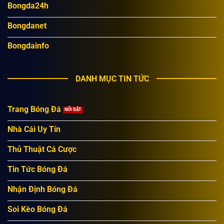
Bongda24h
Bongdanet
Bongdainfo
DANH MỤC TIN TỨC
Trang Bóng Đá
Nhà Cái Uy Tín
Thủ Thuật Cá Cược
Tin Tức Bóng Đá
Nhận Định Bóng Đá
Soi Kèo Bóng Đá