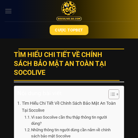
Bỏ
qua
nội
dung
CƯỢC TOPBET
TÌM HIỂU CHI TIẾT VỀ CHÍNH
SÁCH BẢO MẬT AN TOÀN TẠI
SOCOLIVE
Nội dung bài viết
Tìm Hiểu Chi Tiết Về Chính Sách Bảo Mật An Toàn
Tại Socolive
Vì sao Socolive cần thu thập thông tin người
dùng?
Những thông tin người dùng cần nắm về chính
sách bảo mật Socolive