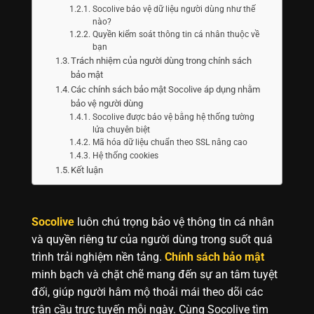
Socolive bảo vệ dữ liệu người dùng như thế
nào?
Quyền kiểm soát thông tin cá nhân thuộc về
bạn
Trách nhiệm của người dùng trong chính sách
bảo mật
Các chính sách bảo mật Socolive áp dụng nhằm
bảo vệ người dùng
Socolive được bảo vệ bằng hệ thống tường
lửa chuyên biệt
Mã hóa dữ liệu chuẩn theo SSL nâng cao
Hệ thống cookies
Kết luận
Socolive
luôn chú trọng bảo vệ thông tin cá nhân
và quyền riêng tư của người dùng trong suốt quá
trình trải nghiệm nền tảng.
Chính sách bảo mật
minh bạch và chặt chẽ mang đến sự an tâm tuyệt
đối, giúp người hâm mộ thoải mái theo dõi các
trận cầu trực tuyến mỗi ngày. Cùng Socolive tìm