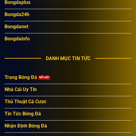
Bongdaplus
Bongda24h
Bongdanet
Bongdainfo
DANH MỤC TIN TỨC
Trang Bóng Đá
Nhà Cái Uy Tín
Thủ Thuật Cá Cược
Tin Tức Bóng Đá
Nhận Định Bóng Đá