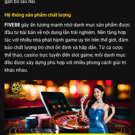
gắn bó lâu dài.
Hệ thống sản phẩm chất lượng
FIVE88
gây ấn tượng mạnh nhờ danh mục sản phẩm được
đầu tư bài bản về nội dung lẫn trải nghiệm. Nền tảng hợp
tác với nhiều nhà phát hành game uy tín trên thế giới, đảm
bảo chất lượng trò chơi ổn định và hấp dẫn. Từ cá cược
thể thao, casino trực tuyến đến slot game, mỗi danh mục
đều được xây dựng phù hợp với nhiều phong cách giải trí
khác nhau.