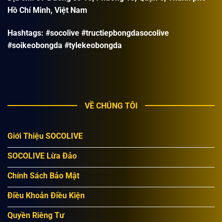
Hồ Chí Minh, Việt Nam
Hashtags: #socolive #tructiepbongdasocolive
#soikeobongda #tylekeobongda
VỀ CHÚNG TÔI
Giới Thiệu SOCOLIVE
SOCOLIVE Lừa Đảo
Chính Sách Bảo Mật
Điều Khoản Điều Kiện
Quyền Riêng Tư