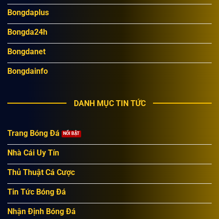
Bongdaplus
Bongda24h
Bongdanet
Bongdainfo
DANH MỤC TIN TỨC
Trang Bóng Đá
Nhà Cái Uy Tín
Thủ Thuật Cá Cược
Tin Tức Bóng Đá
Nhận Định Bóng Đá