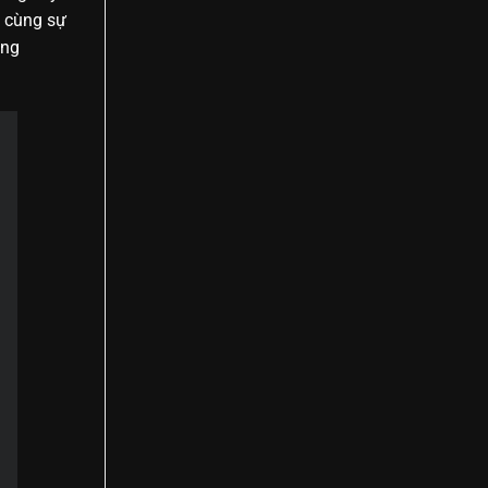
Orense,
tiếp?
i cùng sự
02h00
ăng
Ngày
21/7:
Khó
Phân
Thắng
Bại