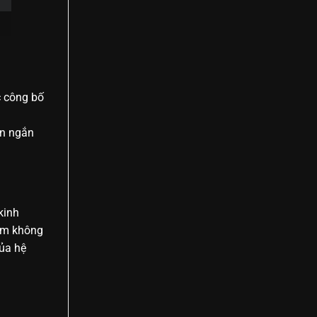
c công bố
an ngắn
kinh
đảm không
của hệ