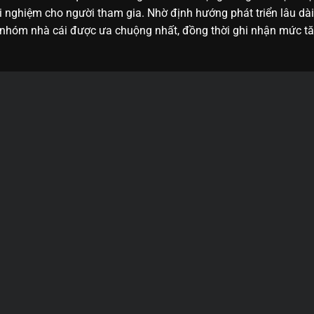
i nghiệm cho người tham gia. Nhờ định hướng phát triển lâu dà
g nhóm nhà cái được ưa chuộng nhất, đồng thời ghi nhận mức t