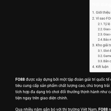
Nội dung
Giới thiệ
Vì sao FO
Tỷ lệ
Giao 
Giao
Bảo m
Kho giải t
Slot 
Game
Bắn 
Kết luận
FO88
được xây dựng bởi một tập đoàn giải trí quốc tế
tiêu cung cấp sản phẩm chất lượng cao, chú trọng trải
tích hợp đa dạng trò chơi đổi thưởng thịnh hành như ca
tiện ngay trên giao diện chính.
Qua nhiều năm gắn bó với thị trường Việt Nam,
FO88
n