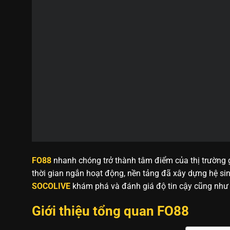
FO88
nhanh chóng trở thành tâm điểm của thị trường gi
thời gian ngắn hoạt động, nền tảng đã xây dựng hệ si
SOCOLIVE
khám phá và đánh giá độ tin cậy cũng như 
Giới thiệu tổng quan FO88