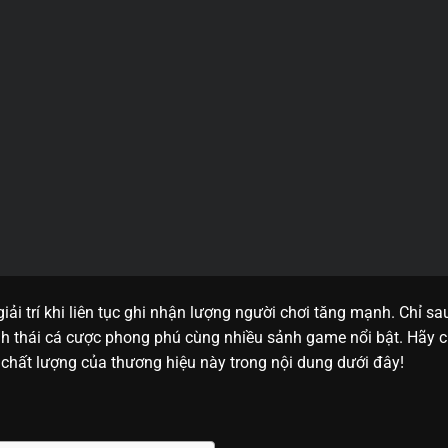
ải trí khi liên tục ghi nhận lượng người chơi tăng mạnh. Chỉ s
nh thái cá cược phong phú cùng nhiều sảnh game nổi bật. Hãy 
chất lượng của thương hiệu này trong nội dung dưới đây!