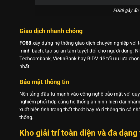
FO88 gây ấn 
Giao dịch nhanh chóng
FO88
xây dựng hệ thống giao dịch chuyên nghiệp với t
minh bạch, tạo sự an tâm tuyệt đối cho người dùng. N
Techcombank, VietinBank hay BIDV để tối ưu lựa chọn 
nhất.
Bảo mật thông tin
Nền tảng đầu tư mạnh vào công nghệ bảo mật với quy t
nghiệm phối hợp cùng hệ thống an ninh hiện đại nhằ
xuất hiện tình trạng thất thoát hay rò rỉ thông tin cá 
thống.
Kho giải trí toàn diện và đa dạng