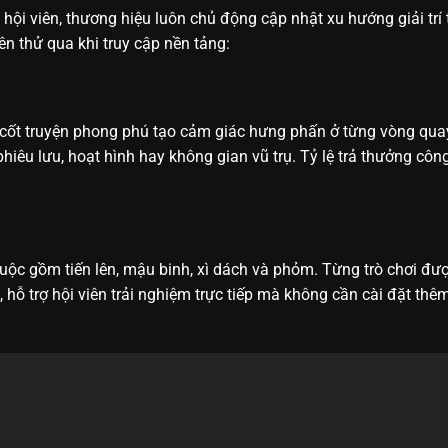
ội viên, thương hiệu luôn chủ động cập nhật xu hướng giải trí 
n thử qua khi truy cập nền tảng:
g cốt truyện phong phú tạo cảm giác hưng phấn ở từng vòng qua
hiêu lưu, hoạt hình hay không gian vũ trụ. Tỷ lệ trả thưởng cô
c gồm tiến lên, mậu binh, xì dách và phỏm. Từng trò chơi đượ
 hỗ trợ hội viên trải nghiệm trực tiếp mà không cần cài đặt thê