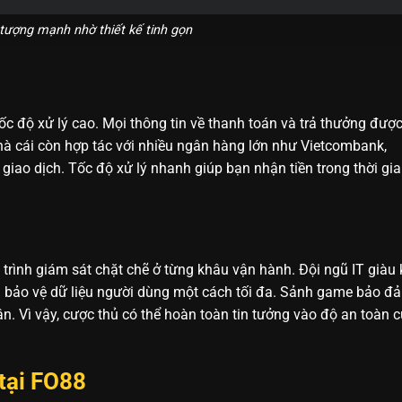
tượng mạnh nhờ thiết kế tinh gọn
ốc độ xử lý cao. Mọi thông tin về thanh toán và trả thưởng đượ
hà cái còn hợp tác với nhiều ngân hàng lớn như Vietcombank,
giao dịch. Tốc độ xử lý nhanh giúp bạn nhận tiền trong thời gi
rình giám sát chặt chẽ ở từng khâu vận hành. Đội ngũ IT giàu 
m bảo vệ dữ liệu người dùng một cách tối đa. Sảnh game bảo 
nhân. Vì vậy, cược thủ có thể hoàn toàn tin tưởng vào độ an toàn 
 tại FO88