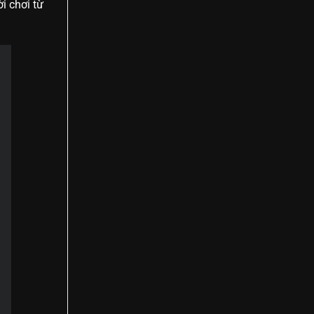
i chơi từ