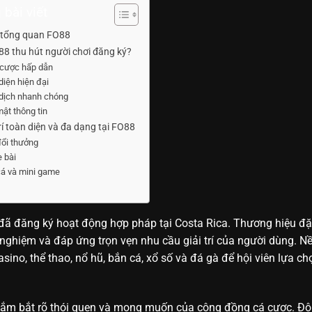
 bài viết
u tổng quan FO88
88 thu hút người chơi đăng ký?
 cược hấp dẫn
diện hiện đại
 dịch nhanh chóng
ật thông tin
rí toàn diện và đa dạng tại FO88
đổi thưởng
 bài
cá và mini game
 đã đăng ký hoạt động hợp pháp tại Costa Rica. Thương hiệu đ
 nghiệm và đáp ứng trọn vẹn nhu cầu giải trí của người dùng. N
sino, thể thao, nổ hũ, bắn cá, xổ số và đá gà để hội viên lựa c
ắm bắt rõ thói quen và mong muốn của cộng đồng cá cược. Độ