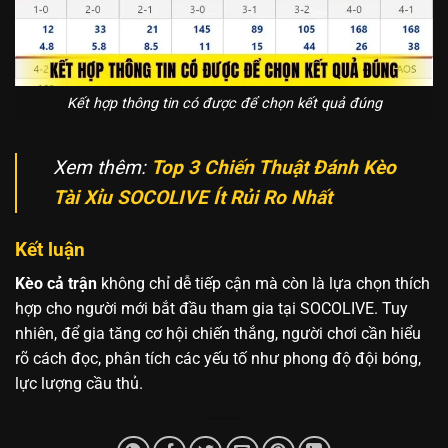
Kết hợp thông tin có được để chọn kết quả đúng
Xem thêm:
Top 3 Chiến Thuật Đánh Kèo
Tài Xỉu SOCOLIVE Ít Rủi Ro Nhất
Kết luận
Kèo cả trận
không chỉ dễ tiếp cận mà còn là lựa chọn thích
hợp cho người mới bắt đầu tham gia tại SOCOLIVE. Tuy
nhiên, để gia tăng cơ hội chiến thắng, người chơi cần hiểu
rõ cách đọc, phân tích các yếu tố như phong độ đội bóng,
lực lượng cầu thủ.