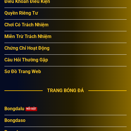
Điều Khoản Điều Kiện
Quyền Riêng Tư
Chơi Có Trách Nhiệm
Miễn Trừ Trách Nhiệm
Chứng Chỉ Hoạt Động
Câu Hỏi Thường Gặp
Sơ Đồ Trang Web
TRANG BÓNG ĐÁ
Bongdalu
Bongdaso