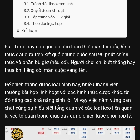
Tránh đặt theo cảm tính
Quyết đoán khi đặt
Tập trung vào 1–2 giải
Theo dõi trực tiếp
Kết luận
Full Time hay còn gọi là cược toàn thời gian thi đấu, hình
thức đặt dựa trên kết quả chung cuộc sau 90 phút chính
thức và phần bù giờ (nếu có). Người chơi chỉ biết thắng hay
thua khi tiếng còi mãn cuộc vang lên.
Để chiến thắng được loại hình này, nhiều thành viên
thường kết hợp linh hoạt với các hình thức cược khác, từ
đó nâng cao khả năng sinh lời. Vì vậy việc nắm vững bản
chất cùng sự hiểu biết tổng quan về các loại kèo liên quan
là yếu tố quan trọng giúp xây dựng chiến lược chơi hợp lý.