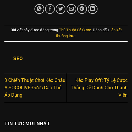
Bài viết này được đăng trong
Thủ Thuật Cá Cược
. Đánh dấu
liên kết
thường trực
.
SEO
3 Chiến Thuật Chơi Kèo Châu
Kèo Play Off: Tỷ Lệ Cược
Á SOCOLIVE Được Cao Thủ
Thắng Dễ Dành Cho Thành
Áp Dụng
Viên
TIN TỨC MỚI NHẤT