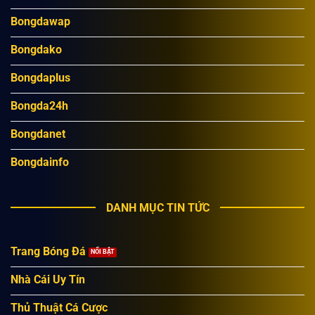
Bongdawap
Bongdako
Bongdaplus
Bongda24h
Bongdanet
Bongdainfo
DANH MỤC TIN TỨC
Trang Bóng Đá
Nhà Cái Uy Tín
Thủ Thuật Cá Cược