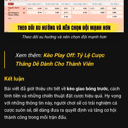
Theo dõi xu hướng và nên chọn đội mạnh hơn
Xem thêm:
Kèo Play Off: Tỷ Lệ Cược
Thắng Dễ Dành Cho Thành Viên
Kết luận
Bài viết đã giới thiệu chi tiết về
kèo giao bóng trước
, cách
tính tiền và những chiến thuật đặt cược hiệu quả. Hy vọng
với những thông tin này, người chơi sẽ có trải nghiệm cá
cược suôn sẻ, dễ dàng đưa ra quyết định và tăng cơ hội
thành công trong mỗi trận đấu.