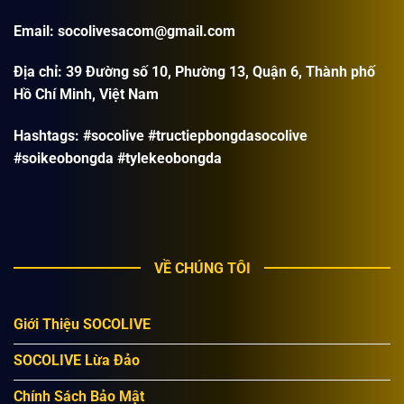
Email:
socolivesacom@gmail.com
Địa chỉ:
39 Đường số 10, Phường 13, Quận 6, Thành phố
Hồ Chí Minh, Việt Nam
Hashtags: #socolive #tructiepbongdasocolive
#soikeobongda #tylekeobongda
VỀ CHÚNG TÔI
Giới Thiệu SOCOLIVE
SOCOLIVE Lừa Đảo
Chính Sách Bảo Mật