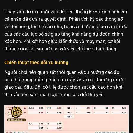
Thay vào đó nên dựa vào dữ liệu, thống kê và kinh nghiệm
cá nhân để đưa ra quyết định. Phân tích kỹ các thông số
về đội bóng, lợi thế sân nhà, hoặc xu hướng giao cầu trước
của các câu lạc bộ sẽ giúp tăng khả năng dự đoán chính
xác hơn. Khi kết hợp giữa kiến thức và may mắn, cơ hội
thắng cược sẽ cao hơn so với việc chỉ theo đám đông.
Chiến thuật theo dõi xu hướng
Người chơi nên quan sát thói quen và xu hướng các đội
cầu thủ trong những trận gần đây về việc ai thường được
giao cầu đầu. Đội có tỉ lệ được chọn sút cầu cao hơn khi
thi đấu trên sân nhà hoặc trước các đối thủ yếu.