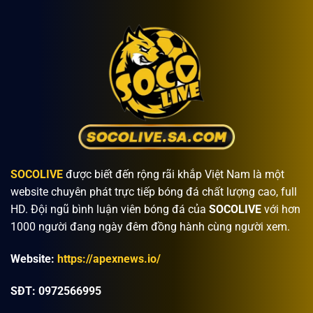
thua
02h00
tiếp?
Ngày
21/7:
Khó
Phân
Thắng
Bại
SOCOLIVE
được biết đến rộng rãi khắp Việt Nam là một
website chuyên phát trực tiếp bóng đá chất lượng cao, full
HD. Đội ngũ bình luận viên bóng đá của
SOCOLIVE
với hơn
1000 người đang ngày đêm đồng hành cùng người xem.
Website:
https://apexnews.io/
SĐT: 0972566995