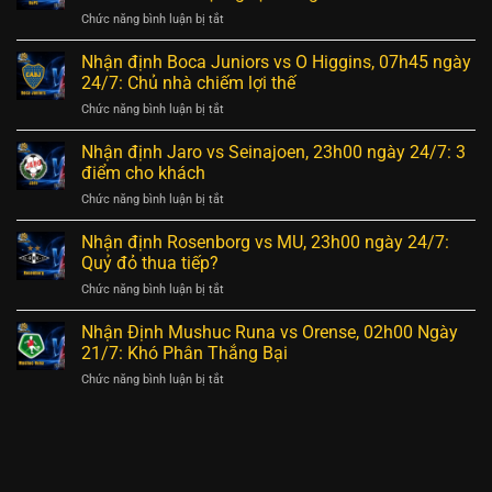
vs
Ba
Tiếp
Chức năng bình luận bị tắt
ở
WS
điểm
Nhận
Wanderers,
đầu
định
Nhận định Boca Juniors vs O Higgins, 07h45 ngày
16h45
tiên
KuPS
ngày
24/7: Chủ nhà chiếm lợi thế
cho
vs
28/7:
The
Chức năng bình luận bị tắt
ở
Sabah
Bước
Azkals
Nhận
Baku,
chạy
định
Nhận định Jaro vs Seinajoen, 23h00 ngày 24/7: 3
22h00
đà
Boca
ngày
điểm cho khách
thuận
Juniors
28/7:
lợi
Chức năng bình luận bị tắt
ở
vs
Chờ
Nhận
O
màn
định
Nhận định Rosenborg vs MU, 23h00 ngày 24/7:
Higgins,
lội
Jaro
07h45
Quỷ đỏ thua tiếp?
ngược
vs
ngày
dòng
Chức năng bình luận bị tắt
ở
Seinajoen,
24/7:
Nhận
23h00
Chủ
định
Nhận Định Mushuc Runa vs Orense, 02h00 Ngày
ngày
nhà
Rosenborg
24/7:
21/7: Khó Phân Thắng Bại
chiếm
vs
3
lợi
Chức năng bình luận bị tắt
ở
MU,
điểm
thế
Nhận
23h00
cho
Định
ngày
khách
Mushuc
24/7:
Runa
Quỷ
vs
đỏ
Orense,