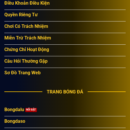
Điều Khoản Điều Kiện
Quyền Riêng Tư
Chơi Có Trách Nhiệm
Miễn Trừ Trách Nhiệm
Chứng Chỉ Hoạt Động
Câu Hỏi Thường Gặp
Sơ Đồ Trang Web
TRANG BÓNG ĐÁ
Bongdalu
Bongdaso