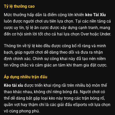
Tỷ lệ thưởng cao
Mức thưởng hấp dẫn là điểm cộng lớn khiến
kèo Tài Xỉu
luôn được người chơi ưu tiên lựa chọn. Tại các nền tảng cá
cược uy tín, tỷ lệ ăn cược được xây dựng cạnh tranh, mang
đến cơ hội sinh lời tốt cho cả hai lựa chọn Over hoặc Under.
Thông tin về tỷ lệ kèo đều được công bố rõ ràng và minh
bạch, giúp người chơi dễ dàng theo dõi và đưa ra nhận
định chính xác. Chính sự công khai này đã tạo nên niềm
tin vững chắc và cảm giác an tâm khi tham gia đặt cược.
Áp dụng nhiều trận đấu
Kèo tài xỉu
được triển khai rộng rãi trên nhiều bộ môn thể
thao khác nhau, không chỉ riêng bóng đá. Người chơi có
thể dễ dàng bắt gặp loại kèo này trong các trận bóng rổ,
quần vợt hay thậm chí là các giải đấu eSports với lựa chọn
vô cùng phong phú.