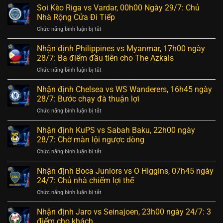
Kèo
Soi Kèo Riga vs Vardar, 00h00 Ngày 29/7: Chủ
Ngày
Dinamo
29/7:
Nhà Rộng Cửa Đi Tiếp
Zagreb
Chủ
Chức năng bình luận bị tắt
ở
vs
Nhà
Soi
Thun,
Quyết
Kèo
Nhận định Philippines vs Myanmar, 17h00 ngày
01h00
Tâm
Riga
Ngày
28/7: Ba điểm đầu tiên cho The Azkals
Ngược
vs
29/7:
Dòng
Chức năng bình luận bị tắt
ở
Vardar,
Chủ
Nhận
00h00
Nhà
định
Nhận định Chelsea vs WS Wanderers, 16h45 ngày
Ngày
Nắm
Philippines
29/7:
28/7: Bước chạy đà thuận lợi
Quyền
vs
Chủ
Tự
Chức năng bình luận bị tắt
ở
Myanmar,
Nhà
Quyết
Nhận
17h00
Rộng
định
Nhận định KuPS vs Sabah Baku, 22h00 ngày
ngày
Cửa
Chelsea
28/7:
28/7: Chờ màn lội ngược dòng
Đi
vs
Ba
Tiếp
Chức năng bình luận bị tắt
ở
WS
điểm
Nhận
Wanderers,
đầu
định
Nhận định Boca Juniors vs O Higgins, 07h45 ngày
16h45
tiên
KuPS
ngày
24/7: Chủ nhà chiếm lợi thế
cho
vs
28/7:
The
Chức năng bình luận bị tắt
ở
Sabah
Bước
Azkals
Nhận
Baku,
chạy
định
Nhận định Jaro vs Seinajoen, 23h00 ngày 24/7: 3
22h00
đà
Boca
ngày
điểm cho khách
thuận