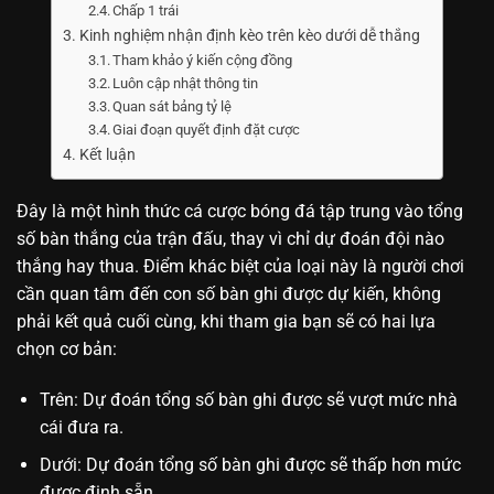
Chấp 1 trái
Kinh nghiệm nhận định kèo trên kèo dưới dễ thắng
Tham khảo ý kiến cộng đồng
Luôn cập nhật thông tin
Quan sát bảng tỷ lệ
Giai đoạn quyết định đặt cược
Kết luận
Đây là một hình thức cá cược bóng đá tập trung vào tổng
số bàn thắng của trận đấu, thay vì chỉ dự đoán đội nào
thắng hay thua. Điểm khác biệt của loại này là người chơi
cần quan tâm đến con số bàn ghi được dự kiến, không
phải kết quả cuối cùng, khi tham gia bạn sẽ có hai lựa
chọn cơ bản:
Trên: Dự đoán tổng số bàn ghi được sẽ vượt mức nhà
cái đưa ra.
Dưới: Dự đoán tổng số bàn ghi được sẽ thấp hơn mức
được định sẵn.