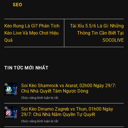
SEO
Kèo Rung Là Gì? Phân Tích
Tài Xỉu 5.5/6 Là Gì: Những
Kèo Live Và Mẹo Chơi Hiệu
Thông Tin Cần Biết Tại
Quả
SOCOLIVE
TIN TỨC MỚI NHẤT
Soi Kèo Shamrock vs Ararat, 02h00 Ngày 29/7:
Chủ Nhà Quyết Tâm Ngược Dòng
Chức năng bình luận bị tắt
ở
Soi
Kèo
Soi Kèo Dinamo Zagreb vs Thun, 01h00 Ngày
Shamrock
29/7: Chủ Nhà Nắm Quyền Tự Quyết
vs
Chức năng bình luận bị tắt
ở
Ararat,
Soi
02h00