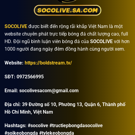
SOCOLIVE
được biết đến rộng rãi khắp Việt Nam là một
website chuyên phát trực tiếp bóng đá chất lượng cao, full
HD. Đội ngũ bình luận viên bóng đá của
SOCOLIVE
với hơn
1000 người đang ngày đêm đồng hành cùng người xem.
Website:
https://boldstream.tv/
SĐT: 0972566995
Email:
socolivesacom@gmail.com
Địa chỉ:
39 Đường số 10, Phường 13, Quận 6, Thành phố
Hồ Chí Minh, Việt Nam
Hashtags: #socolive #tructiepbongdasocolive
#soikeobongda #tylekeobongda