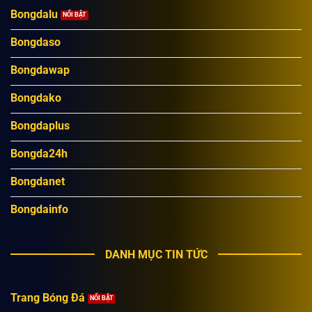
Bongdalu
Bongdaso
Bongdawap
Bongdako
Bongdaplus
Bongda24h
Bongdanet
Bongdainfo
DANH MỤC TIN TỨC
Trang Bóng Đá