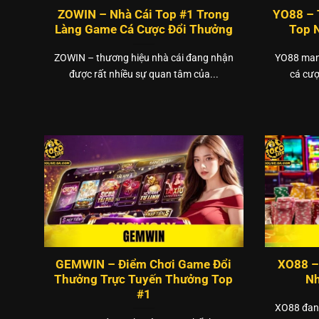
ZOWIN – Nhà Cái Top #1 Trong
YO88 – 
Làng Game Cá Cược Đổi Thưởng
Top 
ZOWIN – thương hiệu nhà cái đang nhận
YO88 mang
được rất nhiều sự quan tâm của...
cá cượ
GEMWIN – Điểm Chơi Game Đổi
XO88 –
Thưởng Trực Tuyến Thưởng Top
Nh
#1
XO88 đang