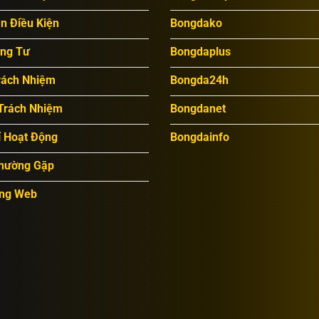
n Điều Kiện
Bongdako
êng Tư
Bongdaplus
rách Nhiệm
Bongda24h
Trách Nhiệm
Bongdanet
 Hoạt Động
Bongdainfo
Thường Gặp
ang Web