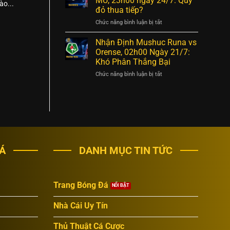
MU, 23h00 ngày 24/7: Quỷ
ào...
vs
24/7:
đỏ thua tiếp?
Seinajoen,
Chủ
Chức năng bình luận bị tắt
ở
23h00
nhà
Nhận
ngày
chiếm
định
24/7:
Nhận Định Mushuc Runa vs
lợi
Rosenborg
3
thế
Orense, 02h00 Ngày 21/7:
vs
điểm
Khó Phân Thắng Bại
MU,
cho
Chức năng bình luận bị tắt
ở
23h00
khách
Nhận
ngày
Định
24/7:
Mushuc
Quỷ
Runa
đỏ
vs
thua
Orense,
tiếp?
02h00
Ngày
Á
DANH MỤC TIN TỨC
21/7:
Khó
Phân
Thắng
Trang Bóng Đá
Bại
Nhà Cái Uy Tín
Thủ Thuật Cá Cược