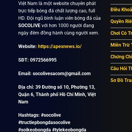
Việt Nam là một website chuyên phát
Điều Khoả
trực tiếp bóng đá chất lượng cao, full
HD. Đội ngũ bình luận viên bóng đá của
Quyền Ri
SOCOLIVE
với hơn 1000 người đang
ngày đêm đồng hành cùng người xem.
Chơi Có T
Miễn Trừ 
Website:
https://apexnews.io/
Chứng Chỉ
SĐT: 0972566995
Câu Hỏi 
Email:
socolivesacom@gmail.com
Sơ Đồ Tr
Địa chỉ:
39 Đường số 10, Phường 13,
Quận 6, Thành phố Hồ Chí Minh, Việt
Nam
Hashtags: #socolive
#tructiepbongdasocolive
#soikeobongda #tylekeobongda