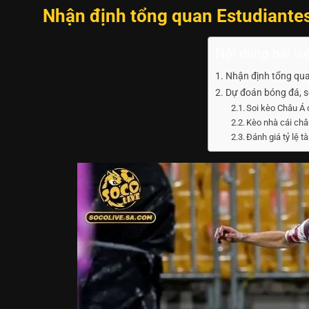
Nhận định tổng quan Estudiantes
Nội dung bài viế
Nhận định tổng quan
Dự đoán bóng đá, so
Soi kèo Châu Á 
Kèo nhà cái ch
Đánh giá tỷ lệ t