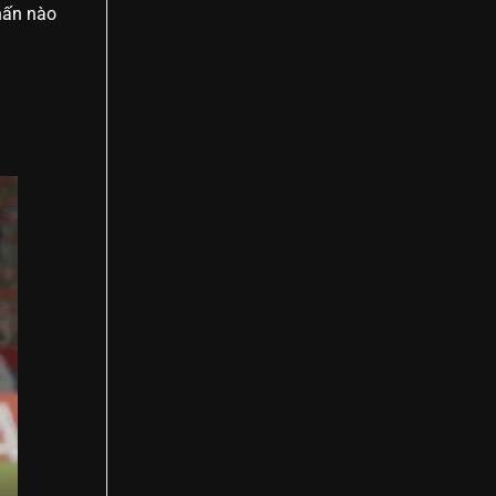
chấn nào