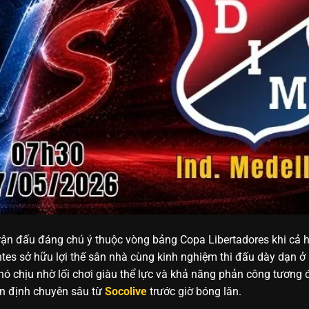
ận đấu đáng chú ý thuộc vòng bảng Copa Libertadores khi cả h
ntes sở hữu lợi thế sân nhà cùng kinh nghiệm thi đấu dày dạn ở
hó chịu nhờ lối chơi giàu thể lực và khả năng phản công tương 
ận định chuyên sâu từ
Socolive
trước giờ bóng lăn.