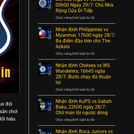
Nhà
Dinamo
00h00 Ngày 29/7: Chủ Nhà
Quyết
Zagreb
Rộng Cửa Đi Tiếp
Tâm
vs
Chức năng bình luận bị tắt
Ngược
ở
Thun,
Dòng
Soi
01h00
Kèo
Ngày
Nhận định Philippines vs
Riga
29/7:
Myanmar, 17h00 ngày 28/7:
vs
Chủ
Ba điểm đầu tiên cho The
Vardar,
Nhà
Azkals
00h00
Nắm
Ngày
Chức năng bình luận bị tắt
Quyền
ở
29/7:
Tự
Nhận
Chủ
Quyết
định
Nhận định Chelsea vs WS
Nhà
Philippines
Wanderers, 16h45 ngày
Rộng
vs
28/7: Bước chạy đà thuận
Cửa
Myanmar,
lợi
Đi
17h00
Tiếp
ngày
Chức năng bình luận bị tắt
ở
28/7:
Nhận
Ba
định
Nhận định KuPS vs Sabah
ai đội
điểm
Chelsea
Baku, 22h00 ngày 28/7:
đầu
vs
 sân chơi
Chờ màn lội ngược dòng
tiên
WS
đối hiệu
Chức năng bình luận bị tắt
cho
ở
Wanderers,
The
Nhận
16h45
Azkals
định
ngày
Nhận định Boca Juniors vs