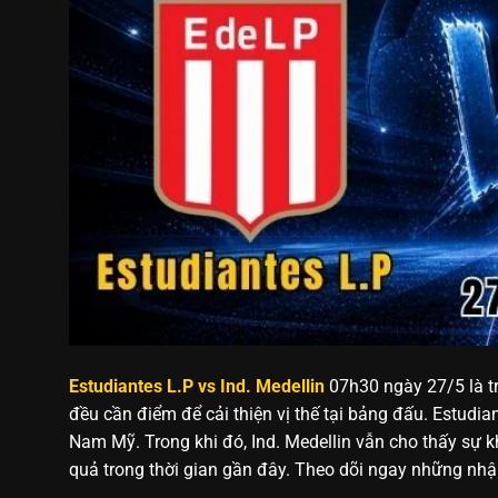
Estudiantes L.P vs Ind. Medellin
07h30 ngày 27/5 là tr
đều cần điểm để cải thiện vị thế tại bảng đấu. Estudia
Nam Mỹ. Trong khi đó, Ind. Medellin vẫn cho thấy sự k
quả trong thời gian gần đây. Theo dõi ngay những nh