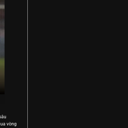
sâu
qua vòng