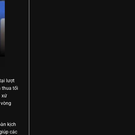
Orense,
tiếp?
02h00
Ngày
21/7:
Khó
Phân
Thắng
Bại
ại lượt
 thua tối
n xứ
o vòng
oàn kịch
giúp các