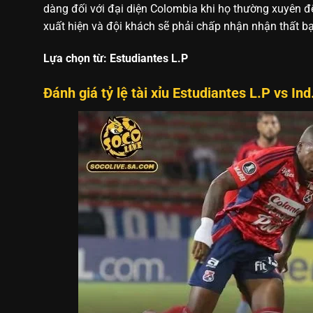
dàng đối với đại diện Colombia khi họ thường xuyên để
xuất hiện và đội khách sẽ phải chấp nhận nhận thất bạ
Lựa chọn từ: Estudiantes L.P
Đánh giá tỷ lệ tài xỉu Estudiantes L.P vs Ind