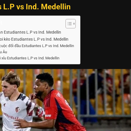
 L.P vs Ind. Medellin
t
 Estudiantes L.P vs Ind. Medellin
i kèo Estudiantes L.P vs Ind. Medellin
cuộc đối đầu Estudiantes L.P vs Ind. Medellin
âu Âu
ài xỉu Estudiantes L.P vs Ind. Medellin