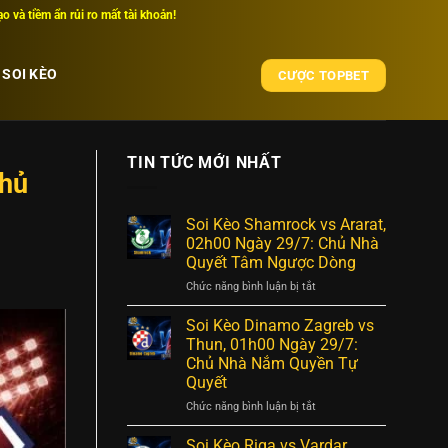
 và tiềm ẩn rủi ro mất tài khoản!
SOI KÈO
CƯỢC TOPBET
TIN TỨC MỚI NHẤT
Chủ
Soi Kèo Shamrock vs Ararat,
02h00 Ngày 29/7: Chủ Nhà
Quyết Tâm Ngược Dòng
Chức năng bình luận bị tắt
ở
Soi
Kèo
Soi Kèo Dinamo Zagreb vs
Shamrock
Thun, 01h00 Ngày 29/7:
vs
Chủ Nhà Nắm Quyền Tự
Ararat,
Quyết
02h00
Ngày
Chức năng bình luận bị tắt
ở
29/7:
Soi
Chủ
Kèo
Soi Kèo Riga vs Vardar,