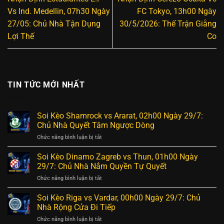
Vs Ind. Medellin, 07h30 Ngày
FC Tokyo, 13h00 Ngày
27/05: Chủ Nhà Tận Dụng
30/5/2026: Thế Trận Giằng
Lợi Thế
Co
TIN TỨC MỚI NHẤT
Soi Kèo Shamrock vs Ararat, 02h00 Ngày 29/7:
Chủ Nhà Quyết Tâm Ngược Dòng
Chức năng bình luận bị tắt
ở
Soi
Kèo
Soi Kèo Dinamo Zagreb vs Thun, 01h00 Ngày
Shamrock
29/7: Chủ Nhà Nắm Quyền Tự Quyết
vs
Chức năng bình luận bị tắt
ở
Ararat,
Soi
02h00
Kèo
Soi Kèo Riga vs Vardar, 00h00 Ngày 29/7: Chủ
Ngày
Dinamo
29/7:
Nhà Rộng Cửa Đi Tiếp
Zagreb
Chủ
Chức năng bình luận bị tắt
ở
vs
Nhà