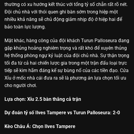
thường có xu hướng kết thúc với tổng tỷ số chẵn rất rõ nét.
Đội chủ nhà với thói quen ghi bàn sớm trong hiệp một
nhiều khả năng sẽ chủ động giảm nhịp độ ở hiệp hai để
bảo toàn lực lượng.
Mặt khác, hàng công của đội khách Turun Palloseura đang
gặp khủng hoảng nghiêm trọng và rất khó để xuyên thủng
hệ thống phòng ngự kỷ luật của đội chủ nhà. Sự thận trọng
tối đa từ cả hai chiến lược gia trong một trận đấu loại trực
tiếp sẽ kìm hãm đáng kể sự bùng nổ của các tiền đạo. Cửa
Xỉu ở mốc nhà cái đưa ra sẽ là phương án lựa chọn tối ưu
cho người chơi.
Lựa chọn: Xỉu 2.5 bàn thắng cả trận
Dự đoán tỷ số Ilves Tampere vs Turun Palloseura: 2-0
Kèo Châu Á: Chọn Ilves Tampere