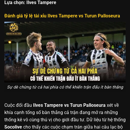
Lựa chọn: Ilves Tampere
Đánh giá tỷ lệ tài xỉu Ilves Tampere vs Turun Palloseura
Sự dè chừng từ cả hai phía có thể khiến trận đấu ít bàn thắng
Cuộc đối đầu
Ilves Tampere vs Turun Palloseura
xét về
khía cạnh tổng số bàn thắng cả trận đang mở ra những
thống kê vô cùng thú vị cho giới đầu tư. Dữ liệu từ hệ thống
Socolive
cho thấy các cuộc chạm trán giữa hai câu lạc bộ