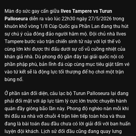
Màn đọ sức gay cấn giữa
Ilves Tampere vs Turun
Palloseura
diễn ra vào lúc 22h30 ngày 27/5/2026 trong
khuôn khổ vòng 1/8 Cúp Quốc gia Phần Lan đang thu hút
sự chú ý của đông đảo người hâm mộ. Đội chủ nhà Ilves
Tampere bước vào trận chiến sinh tử này với lợi thế vô
cùng lớn khi được thi đấu dưới sự cổ vũ cuồng nhiệt của
khán giả nhà. Dù phong độ gần đây tại giải quốc nội có
phần phập phù, bản lĩnh đá cúp cùng mục tiêu giật tấm vé
vào tứ kết sẽ là động lực tối thượng để họ chơi một trận
bùng nổ.
Ở phần sân đối diện, câu lạc bộ Turun Palloseura lại đang
phải đối mặt với áp lực tâm lý cực lớn trước chuyến hành
quân đầy giông bão lần này. Phong độ nghèo nàn mỗi khi
thi đấu xa nhà với chuỗi 4 trận liên tiếp toàn hòa và thua
đang là bài toán đau đầu chưa có lời giải đối với ban huấn
luyện đội khách. Lịch sử đối đầu cũng đang quay lưng