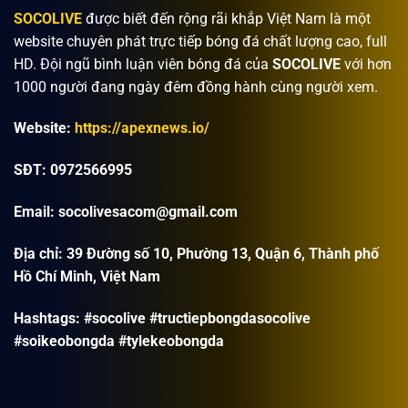
SOCOLIVE
được biết đến rộng rãi khắp Việt Nam là một
website chuyên phát trực tiếp bóng đá chất lượng cao, full
HD. Đội ngũ bình luận viên bóng đá của
SOCOLIVE
với hơn
1000 người đang ngày đêm đồng hành cùng người xem.
Website:
https://apexnews.io/
SĐT: 0972566995
Email:
socolivesacom@gmail.com
Địa chỉ:
39 Đường số 10, Phường 13, Quận 6, Thành phố
Hồ Chí Minh, Việt Nam
Hashtags: #socolive #tructiepbongdasocolive
#soikeobongda #tylekeobongda