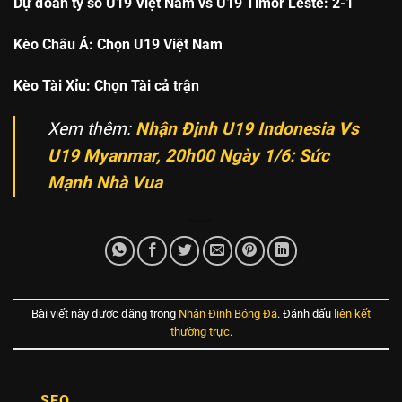
Dự đoán tỷ số U19 Việt Nam vs U19 Timor Leste: 2-1
Kèo Châu Á: Chọn U19 Việt Nam
Kèo Tài Xỉu: Chọn Tài cả trận
Xem thêm:
Nhận Định U19 Indonesia Vs
U19 Myanmar, 20h00 Ngày 1/6: Sức
Mạnh Nhà Vua
Bài viết này được đăng trong
Nhận Định Bóng Đá
. Đánh dấu
liên kết
thường trực
.
SEO