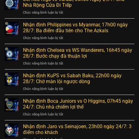
Dinamo
29/7:
Nhà Rộng Cửa Đi Tiếp
Zagreb
Chủ
Chức năng bình luận bị tắt
ở
vs
Nhà
Soi
Thun,
Quyết
Kèo
Nhận định Philippines vs Myanmar, 17h00 ngày
01h00
Tâm
Riga
Ngày
28/7: Ba điểm đầu tiên cho The Azkals
Ngược
vs
29/7:
Dòng
Chức năng bình luận bị tắt
ở
Vardar,
Chủ
Nhận
00h00
Nhà
định
Nhận định Chelsea vs WS Wanderers, 16h45 ngày
Ngày
Nắm
Philippines
29/7:
28/7: Bước chạy đà thuận lợi
Quyền
vs
Chủ
Tự
Chức năng bình luận bị tắt
ở
Myanmar,
Nhà
Quyết
Nhận
17h00
Rộng
định
Nhận định KuPS vs Sabah Baku, 22h00 ngày
ngày
Cửa
Chelsea
28/7:
28/7: Chờ màn lội ngược dòng
Đi
vs
Ba
Tiếp
Chức năng bình luận bị tắt
ở
WS
điểm
Nhận
Wanderers,
đầu
định
Nhận định Boca Juniors vs O Higgins, 07h45 ngày
16h45
tiên
KuPS
ngày
24/7: Chủ nhà chiếm lợi thế
cho
vs
28/7:
The
Chức năng bình luận bị tắt
ở
Sabah
Bước
Azkals
Nhận
Baku,
chạy
định
Nhận định Jaro vs Seinajoen, 23h00 ngày 24/7: 3
22h00
đà
Boca
ngày
điểm cho khách
thuận
Juniors
28/7:
lợi