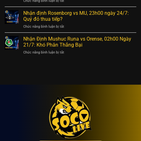
Chức năng bình luận bị tắt
ở
vs
Chờ
Nhận
O
màn
định
Nhận định Rosenborg vs MU, 23h00 ngày 24/7:
Higgins,
lội
Jaro
07h45
Quỷ đỏ thua tiếp?
ngược
vs
ngày
dòng
Chức năng bình luận bị tắt
ở
Seinajoen,
24/7:
Nhận
23h00
Chủ
định
Nhận Định Mushuc Runa vs Orense, 02h00 Ngày
ngày
nhà
Rosenborg
24/7:
21/7: Khó Phân Thắng Bại
chiếm
vs
3
lợi
Chức năng bình luận bị tắt
ở
MU,
điểm
thế
Nhận
23h00
cho
Định
ngày
khách
Mushuc
24/7:
Runa
Quỷ
vs
đỏ
Orense,
thua
02h00
tiếp?
Ngày
21/7:
Khó
Phân
Thắng
Bại