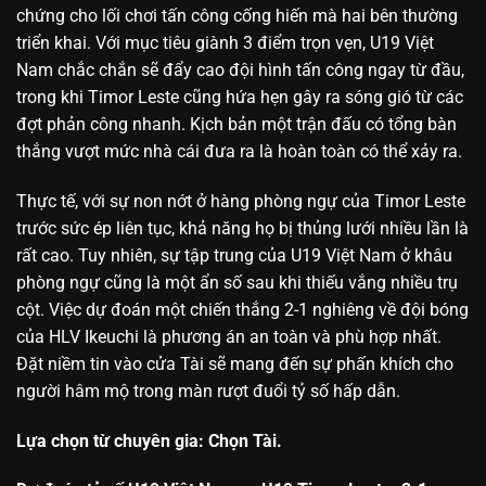
chứng cho lối chơi tấn công cống hiến mà hai bên thường
triển khai. Với mục tiêu giành 3 điểm trọn vẹn, U19 Việt
Nam chắc chắn sẽ đẩy cao đội hình tấn công ngay từ đầu,
trong khi Timor Leste cũng hứa hẹn gây ra sóng gió từ các
đợt phản công nhanh. Kịch bản một trận đấu có tổng bàn
thắng vượt mức nhà cái đưa ra là hoàn toàn có thể xảy ra.
Thực tế, với sự non nớt ở hàng phòng ngự của Timor Leste
trước sức ép liên tục, khả năng họ bị thủng lưới nhiều lần là
rất cao. Tuy nhiên, sự tập trung của U19 Việt Nam ở khâu
phòng ngự cũng là một ẩn số sau khi thiếu vắng nhiều trụ
cột. Việc dự đoán một chiến thắng 2-1 nghiêng về đội bóng
của HLV Ikeuchi là phương án an toàn và phù hợp nhất.
Đặt niềm tin vào cửa Tài sẽ mang đến sự phấn khích cho
người hâm mộ trong màn rượt đuổi tỷ số hấp dẫn.
Lựa chọn từ chuyên gia: Chọn Tài.