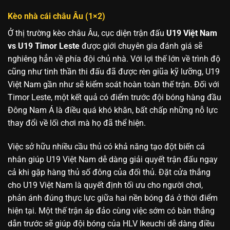
Kèo nhà cái châu Âu (1×2)
Ở thị trường kèo châu Âu, cục diện trận đấu
U19 Việt Nam
vs U19 Timor Leste
được giới chuyên gia đánh giá sẽ
nghiêng hẳn về phía đội chủ nhà. Với lợi thế lớn về trình độ
cũng như tinh thần thi đấu đã được rèn giũa kỹ lưỡng, U19
Việt Nam gần như sẽ kiểm soát hoàn toàn thế trận. Đối với
Timor Leste, một kết quả có điểm trước đội bóng hàng đầu
Đông Nam Á là điều quá khó khăn, bất chấp những nỗ lực
thay đổi về lối chơi mà họ đã thể hiện.
Việc sở hữu nhiều cầu thủ có khả năng tạo đột biến cá
nhân giúp U19 Việt Nam dễ dàng giải quyết trận đấu ngay
cả khi gặp hàng thủ số đông của đối thủ. Đặt cửa thắng
cho U19 Việt Nam là quyết định tối ưu cho người chơi,
phản ánh đúng thực lực giữa hai nền bóng đá ở thời điểm
hiện tại. Một thế trận áp đảo cùng việc sớm có bàn thắng
dẫn trước sẽ giúp đội bóng của HLV Ikeuchi dễ dàng điều