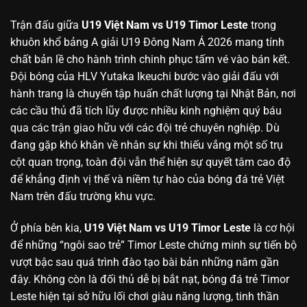
Trận đấu giữa
U19 Việt Nam vs U19 Timor Leste
trong
khuôn khổ bảng A giải U19 Đông Nam Á 2026 mang tính
chất bản lề cho hành trình chinh phục tấm vé vào bán kết.
Đội bóng của HLV Yutaka Ikeuchi bước vào giải đấu với
hành trang là chuyến tập huấn chất lượng tại Nhật Bản, nơi
các cầu thủ đã tích lũy được nhiều kinh nghiệm quý báu
qua các trận giao hữu với các đội trẻ chuyên nghiệp. Dù
đang gặp khó khăn về nhân sự khi thiếu vắng một số trụ
cột quan trọng, toàn đội vẫn thể hiện sự quyết tâm cao độ
để khẳng định vị thế và niềm tự hào của bóng đá trẻ Việt
Nam trên đấu trường khu vực.
Ở phía bên kia,
U19 Việt Nam vs U19 Timor Leste
là cơ hội
để những “ngôi sao trẻ” Timor Leste chứng minh sự tiến bộ
vượt bậc sau quá trình đào tạo bài bản những năm gần
đây. Không còn là đối thủ dễ bị bắt nạt, bóng đá trẻ Timor
Leste hiện tại sở hữu lối chơi giàu năng lượng, tinh thần