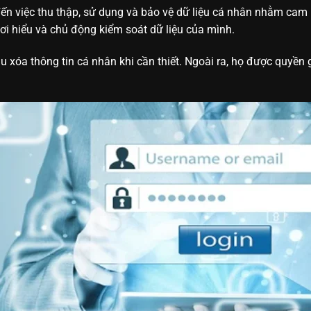
đến việc thu thập, sử dụng và bảo vệ dữ liệu cá nhân nhằm cam
ơi hiểu và chủ động kiểm soát dữ liệu của mình.
 xóa thông tin cá nhân khi cần thiết. Ngoài ra, họ được quyền g