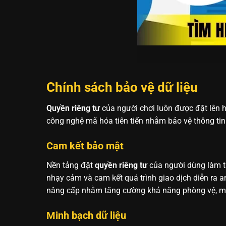
Chính sách bảo vệ dữ liệu
Quyền riêng tư
của người chơi luôn được đặt lên 
công nghệ mã hóa tiên tiến nhằm bảo vệ thông tin 
Cam kết bảo mật
Nền tảng đặt
quyền riêng tư
của người dùng làm t
nhạy cảm và cam kết quá trình giao dịch diễn ra 
nâng cấp nhằm tăng cường khả năng phòng vệ, man
Minh bạch dữ liệu