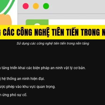
Sử dụng các công nghệ tiên tiến trong nền tảng
 tảng triển khai các biện pháp an ninh vật lý cơ bản.
ị hệ thống an ninh hiện đại.
ược phép vào khu vực quan trọng.
nh ứng phó sự cố.