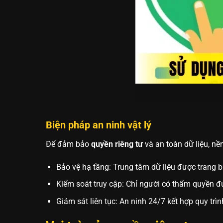
Biện pháp an ninh vật lý
Để đảm bảo
quyền riêng tư
và an toàn dữ liệu, nền
Bảo vệ hạ tầng
: Trung tâm dữ liệu được trang b
Kiểm soát truy cập
: Chỉ người có thẩm quyền đ
Giám sát liên tục
: An ninh 24/7 kết hợp quy trì