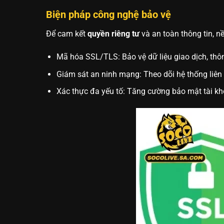
Biện pháp công nghệ bảo vệ
Để cam kết
quyền riêng tư
và an toàn thông tin, n
Mã hóa SSL/TLS
: Bảo vệ dữ liệu giao dịch, t
Giám sát an ninh mạng
: Theo dõi hệ thống liên
Xác thực đa yếu tố
: Tăng cường bảo mật tài kh