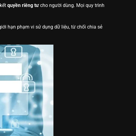
 kết
quyền riêng tư
cho người dùng. Mọi quy trình
iới hạn phạm vi sử dụng dữ liệu, từ chối chia sẻ