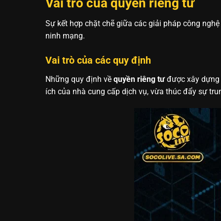
Vai trò của quyền riêng tư
Sự kết hợp chặt chẽ giữa các giải pháp công nghệ 
ninh mạng.
Vai trò của các quy định
Những quy định về
quyền riêng tư
được xây dựng n
ích của nhà cung cấp dịch vụ, vừa thúc đẩy sự tru