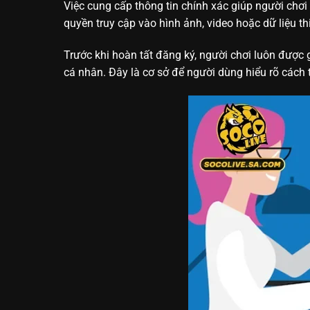
Việc cung cấp thông tin chính xác giúp người chơi 
quyền truy cập vào hình ảnh, video hoặc dữ liệu 
Trước khi hoàn tất đăng ký, người chơi luôn được 
cá nhân. Đây là cơ sở để người dùng hiểu rõ cách