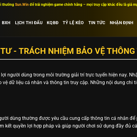
ổi thưởng
Sun.Win
để trải nghiệm game chính hãng – mọi truy cập khác đều là giả mạo
BXH
LỊCH THI ĐẤU
KQBĐ
TỶ LỆ KÈO
TIN TỨC
NHẬN ĐỊNH
TƯ - TRÁCH NHIỆM BẢO VỆ THÔNG 
ợi người dùng trong môi trường giải trí trực tuyến hiện nay. N
o vệ dữ liệu cá nhân và thông tin truy cập. Những nội dung chi t
gười dùng thường được yêu cầu cung cấp thông tin cá nhân để p
m kết quyền lợi hợp pháp và giúp người chơi sử dụng đầy đủ các