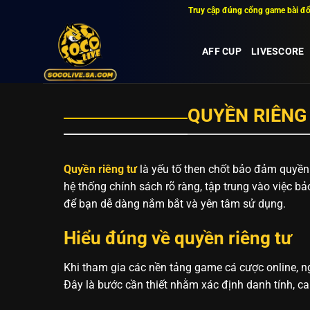
Bỏ
Truy cập đúng cổng game bài đ
qua
nội
AFF CUP
LIVESCORE
dung
QUYỀN RIÊNG 
Quyền riêng tư
là yếu tố then chốt bảo đảm quyền l
hệ thống chính sách rõ ràng, tập trung vào việc bả
để bạn dễ dàng nắm bắt và yên tâm sử dụng.
Hiểu đúng về quyền riêng tư
Khi tham gia các nền tảng game cá cược online, n
Đây là bước cần thiết nhằm xác định danh tính, ca