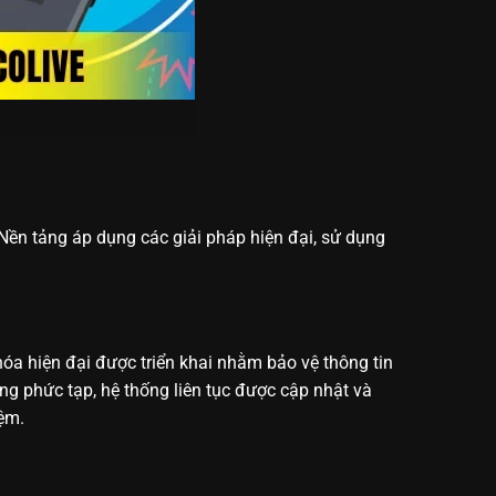
Nền tảng áp dụng các giải pháp hiện đại, sử dụng
a hiện đại được triển khai nhằm bảo vệ thông tin
g phức tạp, hệ thống liên tục được cập nhật và
ệm.