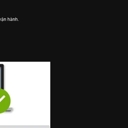
 vận hành.