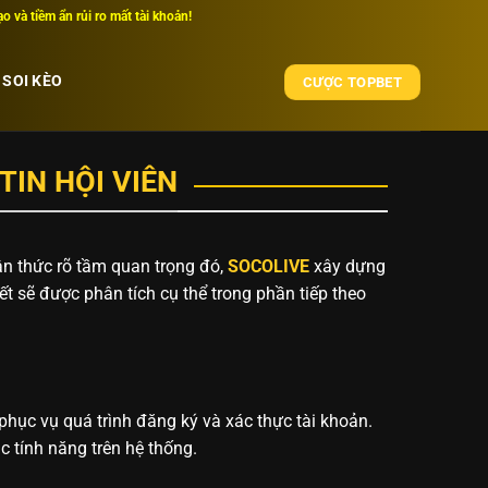
 và tiềm ẩn rủi ro mất tài khoản!
SOI KÈO
CƯỢC TOPBET
TIN HỘI VIÊN
hận thức rõ tầm quan trọng đó,
SOCOLIVE
xây dựng
iết sẽ được phân tích cụ thể trong phần tiếp theo
hục vụ quá trình đăng ký và xác thực tài khoản.
 tính năng trên hệ thống.