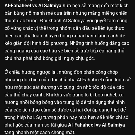
Al-Fahaheel vs Al Salmiya
hứa hẹn sẽ mang đến một kịch
bản bùng nổ mạnh mẽ dựa trên những mảng miếng chiến
thuật đặc trưng. Đội khách Al Salmiya với quyết tâm củng
cố vững chắc vị thế trong nhóm dẫn đầu sẽ liên tục thực
hiện các pha luân chuyển bóng ra hai hành lang cánh để
kéo giãn đội hình đối phương. Những tình huống dâng cao
căng ngang của các hậu vệ biên sẽ trực tiếp ép hàng thủ
chủ nhà phải phá bóng giải nguy chịu góc.
Ở chiều hướng ngược lại, những đòn phản công chớp
nhoáng dọc biên của đội chủ nhà Al-Fahaheel cũng luôn sở
hữu một sức sát thương vô cùng lớn nhờ tốc độ của các
cầu thủ chạy cánh. Khi khu vực trung lộ bị bóp nghẹt, xu
hướng nhồi bóng bổng vào trung lộ để tận dụng thể hình
của các tiền đạo cắm sẽ được cả hai đội áp dụng triệt để
trong hiệp hai. Sự tương phản này hứa hẹn sẽ khiến chỉ số
phạt góc của màn so tài giữa
Al-Fahaheel vs Al Salmiya
tăng nhanh một cách chóng mặt.