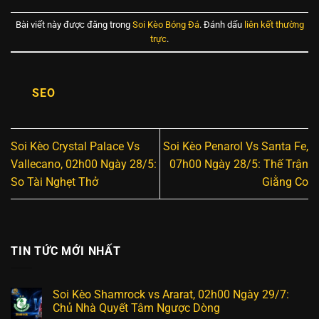
Bài viết này được đăng trong
Soi Kèo Bóng Đá
. Đánh dấu
liên kết thường
trực
.
SEO
Soi Kèo Crystal Palace Vs
Soi Kèo Penarol Vs Santa Fe,
Vallecano, 02h00 Ngày 28/5:
07h00 Ngày 28/5: Thế Trận
So Tài Nghẹt Thở
Giằng Co
TIN TỨC MỚI NHẤT
Soi Kèo Shamrock vs Ararat, 02h00 Ngày 29/7:
Chủ Nhà Quyết Tâm Ngược Dòng