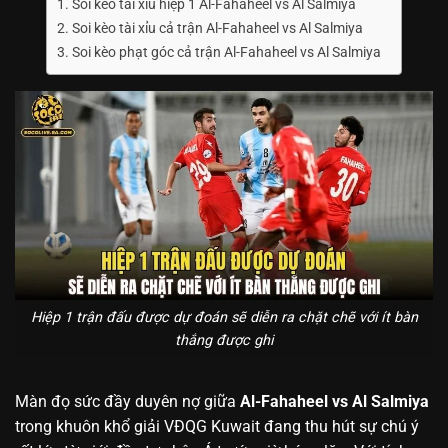
Soi kèo tài xỉu hiệp 1 Al-Fahaheel vs Al Salmiya
Soi kèo tài xỉu cả trận Al-Fahaheel vs Al Salmiya
Soi kèo phạt góc cả trận Al-Fahaheel vs Al Salmiya
Hiệp 1 trận đấu được dự đoán sẽ diễn ra chặt chẽ với ít bàn
thắng được ghi
Màn đọ sức đầy duyên nợ giữa
Al-Fahaheel vs Al Salmiya
trong khuôn khổ giải VĐQG Kuwait đang thu hút sự chú ý