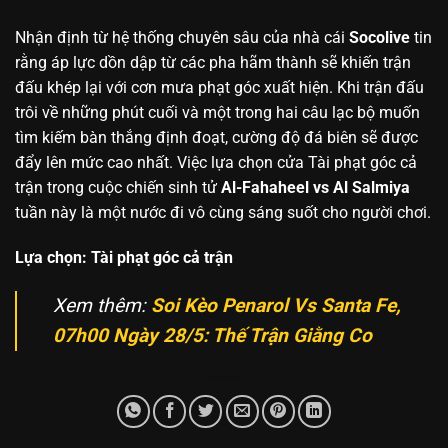
Nhận định từ hệ thống chuyên sâu của nhà cái
Socolive
tin
rằng áp lực dồn dập từ các pha hãm thành sẽ khiến trận
đấu khép lại với cơn mưa phạt góc xuất hiện. Khi trận đấu
trôi về những phút cuối và một trong hai câu lạc bộ muốn
tìm kiếm bàn thắng định đoạt, cường độ đá biên sẽ được
đẩy lên mức cao nhất. Việc lựa chọn cửa Tài phạt góc cả
trận trong cuộc chiến sinh tử
Al-Fahaheel vs Al Salmiya
tuần này là một nước đi vô cùng sáng suốt cho người chơi.
Lựa chọn: Tài phạt góc cả trận
Xem thêm:
Soi Kèo Penarol Vs Santa Fe,
07h00 Ngày 28/5: Thế Trận Giằng Co