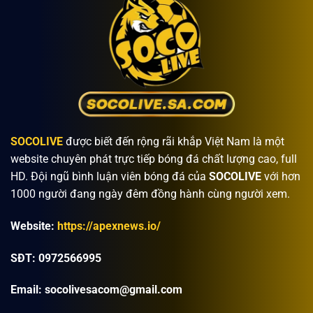
21/7:
Khó
Phân
Thắng
Bại
SOCOLIVE
được biết đến rộng rãi khắp Việt Nam là một
website chuyên phát trực tiếp bóng đá chất lượng cao, full
HD. Đội ngũ bình luận viên bóng đá của
SOCOLIVE
với hơn
1000 người đang ngày đêm đồng hành cùng người xem.
Website:
https://apexnews.io/
SĐT: 0972566995
Email:
socolivesacom@gmail.com