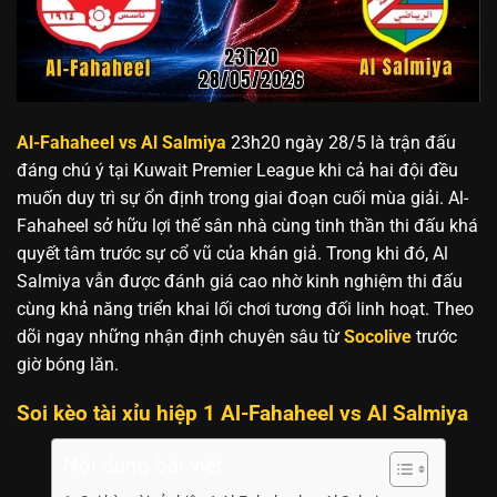
Al-Fahaheel vs Al Salmiya
23h20 ngày 28/5 là trận đấu
đáng chú ý tại Kuwait Premier League khi cả hai đội đều
muốn duy trì sự ổn định trong giai đoạn cuối mùa giải. Al-
Fahaheel sở hữu lợi thế sân nhà cùng tinh thần thi đấu khá
quyết tâm trước sự cổ vũ của khán giả. Trong khi đó, Al
Salmiya vẫn được đánh giá cao nhờ kinh nghiệm thi đấu
cùng khả năng triển khai lối chơi tương đối linh hoạt. Theo
dõi ngay những nhận định chuyên sâu từ
Socolive
trước
giờ bóng lăn.
Soi kèo tài xỉu hiệp 1 Al-Fahaheel vs Al Salmiya
Nội dung bài viết