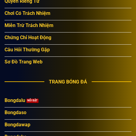
Quyền Riêng Tư
Chơi Có Trách Nhiệm
Miễn Trừ Trách Nhiệm
Chứng Chỉ Hoạt Động
Câu Hỏi Thường Gặp
Sơ Đồ Trang Web
TRANG BÓNG ĐÁ
Bongdalu
Bongdaso
Bongdawap