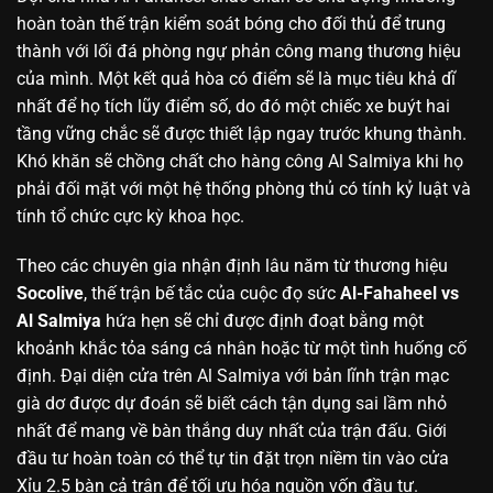
hoàn toàn thế trận kiểm soát bóng cho đối thủ để trung
thành với lối đá phòng ngự phản công mang thương hiệu
của mình. Một kết quả hòa có điểm sẽ là mục tiêu khả dĩ
nhất để họ tích lũy điểm số, do đó một chiếc xe buýt hai
tầng vững chắc sẽ được thiết lập ngay trước khung thành.
Khó khăn sẽ chồng chất cho hàng công Al Salmiya khi họ
phải đối mặt với một hệ thống phòng thủ có tính kỷ luật và
tính tổ chức cực kỳ khoa học.
Theo các chuyên gia nhận định lâu năm từ thương hiệu
Socolive
, thế trận bế tắc của cuộc đọ sức
Al-Fahaheel vs
Al Salmiya
hứa hẹn sẽ chỉ được định đoạt bằng một
khoảnh khắc tỏa sáng cá nhân hoặc từ một tình huống cố
định. Đại diện cửa trên Al Salmiya với bản lĩnh trận mạc
già dơ được dự đoán sẽ biết cách tận dụng sai lầm nhỏ
nhất để mang về bàn thắng duy nhất của trận đấu. Giới
đầu tư hoàn toàn có thể tự tin đặt trọn niềm tin vào cửa
Xỉu 2.5 bàn cả trận để tối ưu hóa nguồn vốn đầu tư.