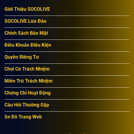
Giới Thiệu SOCOLIVE
SOCOLIVE Lừa Đảo
Chính Sách Bảo Mật
Điều Khoản Điều Kiện
Quyền Riêng Tư
Chơi Có Trách Nhiệm
Miễn Trừ Trách Nhiệm
Chứng Chỉ Hoạt Động
Câu Hỏi Thường Gặp
Sơ Đồ Trang Web