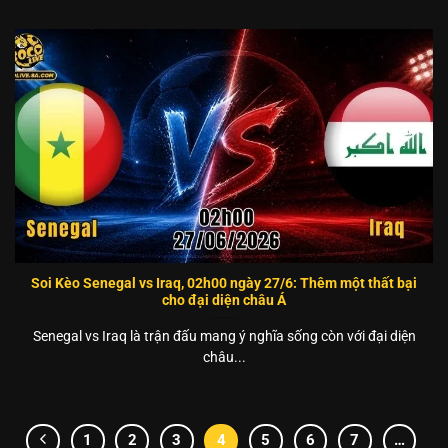
Soi Kèo Senegal vs Iraq, 02h00 ngày 27/6: Thêm một thất bại
cho đại diện châu Á
Senegal vs Iraq là trận đấu mang ý nghĩa sống còn với đại diện
châu...
1
2
3
4
5
6
7
…