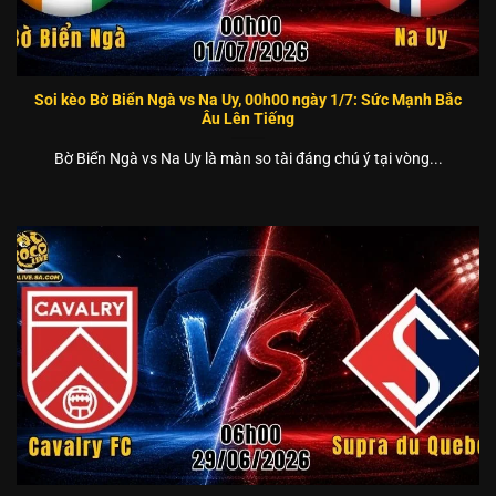
Soi kèo Bờ Biển Ngà vs Na Uy, 00h00 ngày 1/7: Sức Mạnh Bắc
Âu Lên Tiếng
Bờ Biển Ngà vs Na Uy là màn so tài đáng chú ý tại vòng...