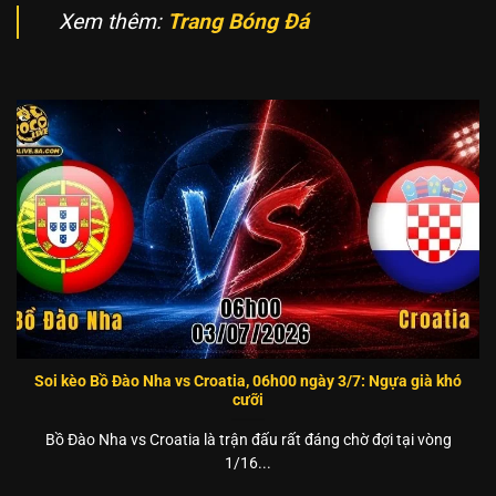
Xem thêm:
Trang Bóng Đá
Soi kèo Bồ Đào Nha vs Croatia, 06h00 ngày 3/7: Ngựa già khó
cưỡi
Bồ Đào Nha vs Croatia là trận đấu rất đáng chờ đợi tại vòng
1/16...