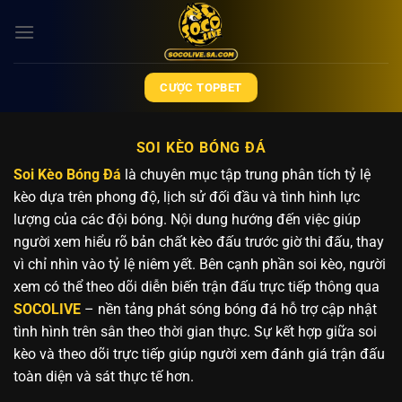
Bỏ
qua
nội
dung
CƯỢC TOPBET
SOI KÈO BÓNG ĐÁ
Soi Kèo Bóng Đá
là chuyên mục tập trung phân tích tỷ lệ
kèo dựa trên phong độ, lịch sử đối đầu và tình hình lực
lượng của các đội bóng. Nội dung hướng đến việc giúp
người xem hiểu rõ bản chất kèo đấu trước giờ thi đấu, thay
vì chỉ nhìn vào tỷ lệ niêm yết. Bên cạnh phần soi kèo, người
xem có thể theo dõi diễn biến trận đấu trực tiếp thông qua
SOCOLIVE
– nền tảng phát sóng bóng đá hỗ trợ cập nhật
tình hình trên sân theo thời gian thực. Sự kết hợp giữa soi
kèo và theo dõi trực tiếp giúp người xem đánh giá trận đấu
toàn diện và sát thực tế hơn.