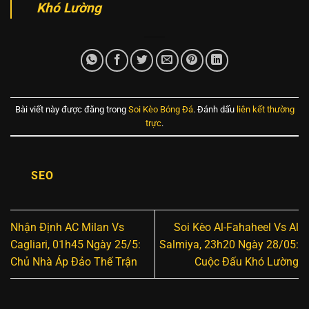
Khó Lường
Bài viết này được đăng trong
Soi Kèo Bóng Đá
. Đánh dấu
liên kết thường
trực
.
SEO
Nhận Định AC Milan Vs
Soi Kèo Al-Fahaheel Vs Al
Cagliari, 01h45 Ngày 25/5:
Salmiya, 23h20 Ngày 28/05:
Chủ Nhà Áp Đảo Thế Trận
Cuộc Đấu Khó Lường