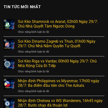
TIN TỨC MỚI NHẤT
Soi Kèo Shamrock vs Ararat, 02h00 Ngày 29/7:
Chủ Nhà Quyết Tâm Ngược Dòng
Chức năng bình luận bị tắt
ở
Soi
Kèo
Soi Kèo Dinamo Zagreb vs Thun, 01h00 Ngày
Shamrock
29/7: Chủ Nhà Nắm Quyền Tự Quyết
vs
Chức năng bình luận bị tắt
ở
Ararat,
Soi
02h00
Kèo
Soi Kèo Riga vs Vardar, 00h00 Ngày 29/7: Chủ
Ngày
Dinamo
29/7:
Nhà Rộng Cửa Đi Tiếp
Zagreb
Chủ
Chức năng bình luận bị tắt
ở
vs
Nhà
Soi
Thun,
Quyết
Kèo
Nhận định Philippines vs Myanmar, 17h00 ngày
01h00
Tâm
Riga
Ngày
28/7: Ba điểm đầu tiên cho The Azkals
Ngược
vs
29/7:
Dòng
Chức năng bình luận bị tắt
ở
Vardar,
Chủ
Nhận
00h00
Nhà
định
Nhận định Chelsea vs WS Wanderers, 16h45 ngày
Ngày
Nắm
Philippines
29/7:
28/7: Bước chạy đà thuận lợi
Quyền
vs