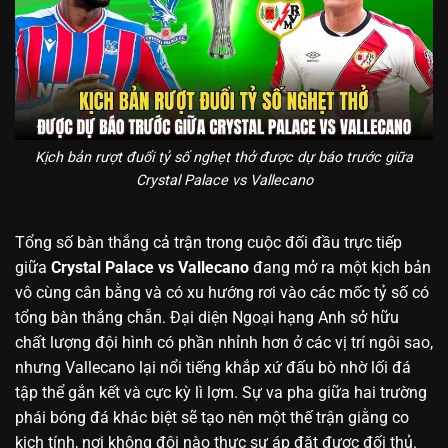
Kịch bản rượt đuổi tỷ số nghẹt thở được dự báo trước giữa
Crystal Palace vs Vallecano
Tổng số bàn thắng cả trận trong cuộc đối đầu trực tiếp
giữa
Crystal Palace vs Vallecano
đang mở ra một kịch bản
vô cùng cân bằng và có xu hướng rơi vào các mốc tỷ số có
tổng bàn thắng chẵn. Đại diện Ngoại hạng Anh sở hữu
chất lượng đội hình có phần nhỉnh hơn ở các vị trí ngôi sao,
nhưng Vallecano lại nổi tiếng khắp xứ đấu bò nhờ lối đá
tập thể gắn kết và cực kỳ lì lợm. Sự va pha giữa hai trường
phái bóng đá khác biệt sẽ tạo nên một thế trận giằng co
kịch tính, nơi không đội nào thực sự áp đặt được đối thủ.