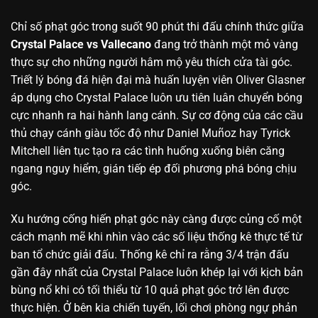
Chỉ số phạt góc trong suốt 90 phút thi đấu chính thức giữa
Crystal Palace vs Vallecano
đang trở thành một mỏ vàng
thực sự cho những người hâm mộ yêu thích cửa tài góc.
Triết lý bóng đá hiện đại mà huấn luyện viên Oliver Glasner
áp dụng cho Crystal Palace luôn ưu tiên luân chuyển bóng
cực nhanh ra hai hành lang cánh. Sự cơ động của các cầu
thủ chạy cánh giàu tốc độ như Daniel Muñoz hay Tyrick
Mitchell liên tục tạo ra các tình huống xuống biên căng
ngang nguy hiểm, gián tiếp ép đối phương phá bóng chịu
góc.
Xu hướng cống hiến phạt góc này càng được củng cố một
cách mạnh mẽ khi nhìn vào các số liệu thống kê thực tế từ
ban tổ chức giải đấu. Thống kê chỉ ra rằng 3/4 trận đấu
gần đây nhất của Crystal Palace luôn khép lại với kịch bản
bùng nổ khi có tối thiểu từ 10 quả phạt góc trở lên được
thực hiện. Ở bên kia chiến tuyến, lối chơi phòng ngự phản