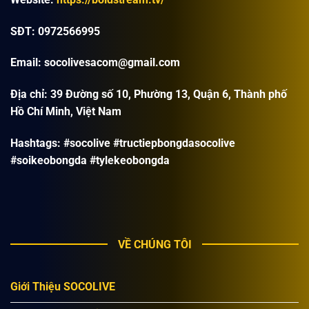
SĐT: 0972566995
Email:
socolivesacom@gmail.com
Địa chỉ:
39 Đường số 10, Phường 13, Quận 6, Thành phố
Hồ Chí Minh, Việt Nam
Hashtags: #socolive #tructiepbongdasocolive
#soikeobongda #tylekeobongda
VỀ CHÚNG TÔI
Giới Thiệu SOCOLIVE