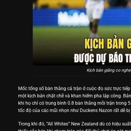
Kịch bản giằng co nghẹ
Mốc tổng số bàn thắng cả trận ở cuộc đọ sức trực tiế
một kịch bản chặt chẽ và khan hiếm pha lập công. Bản 
khi họ chỉ có trung bình 0.8 bàn thắng mỗi trận trong 
tốc độ của các mũi nhọn như Duckens Nazon rất dễ bị h
Trong khi đó, “All Whites” New Zealand dù có hiệu suất