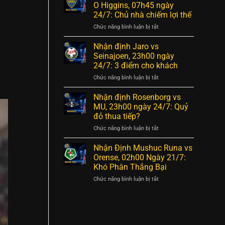
KuPS
28/7:
O Higgins, 07h45 ngày
vs
Bước
24/7: Chủ nhà chiếm lợi thế
Sabah
chạy
Chức năng bình luận bị tắt
ở
Baku,
đà
Nhận
22h00
thuận
định
ngày
Nhận định Jaro vs
lợi
Boca
28/7:
Seinajoen, 23h00 ngày
Juniors
Chờ
24/7: 3 điểm cho khách
vs
màn
Chức năng bình luận bị tắt
ở
O
lội
Nhận
Higgins,
ngược
định
07h45
Nhận định Rosenborg vs
dòng
Jaro
ngày
MU, 23h00 ngày 24/7: Quỷ
vs
24/7:
đỏ thua tiếp?
Seinajoen,
Chủ
Chức năng bình luận bị tắt
ở
23h00
nhà
Nhận
ngày
chiếm
định
24/7:
Nhận Định Mushuc Runa vs
lợi
Rosenborg
3
thế
Orense, 02h00 Ngày 21/7:
vs
điểm
Khó Phân Thắng Bại
MU,
cho
Chức năng bình luận bị tắt
ở
23h00
khách
Nhận
ngày
Định
24/7:
Mushuc
Quỷ
Runa
đỏ
vs
thua