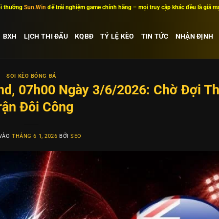
ổi thưởng
Sun.Win
để trải nghiệm game chính hãng – mọi truy cập khác đều là giả mạo
BXH
LỊCH THI ĐẤU
KQBĐ
TỶ LỆ KÈO
TIN TỨC
NHẬN ĐỊNH
SOI KÈO BÓNG ĐÁ
nd, 07h00 Ngày 3/6/2026: Chờ Đợi T
rận Đôi Công
 VÀO
THÁNG 6 1, 2026
BỞI
SEO