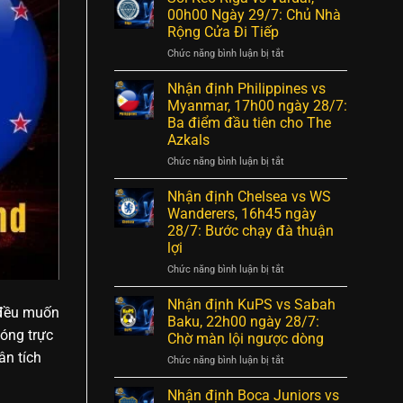
Nhà
Dinamo
00h00 Ngày 29/7: Chủ Nhà
Quyết
Zagreb
Rộng Cửa Đi Tiếp
Tâm
vs
Chức năng bình luận bị tắt
Ngược
ở
Thun,
Dòng
Soi
01h00
Kèo
Ngày
Nhận định Philippines vs
Riga
29/7:
Myanmar, 17h00 ngày 28/7:
vs
Chủ
Ba điểm đầu tiên cho The
Vardar,
Nhà
Azkals
00h00
Nắm
Ngày
Chức năng bình luận bị tắt
Quyền
ở
29/7:
Tự
Nhận
Chủ
Quyết
định
Nhận định Chelsea vs WS
Nhà
Philippines
Wanderers, 16h45 ngày
Rộng
vs
28/7: Bước chạy đà thuận
Cửa
Myanmar,
lợi
Đi
17h00
Tiếp
ngày
Chức năng bình luận bị tắt
ở
28/7:
Nhận
Ba
định
Nhận định KuPS vs Sabah
 đều muốn
điểm
Chelsea
Baku, 22h00 ngày 28/7:
đầu
vs
bóng trực
Chờ màn lội ngược dòng
tiên
WS
ân tích
Chức năng bình luận bị tắt
cho
ở
Wanderers,
The
Nhận
16h45
Azkals
định
ngày
Nhận định Boca Juniors vs