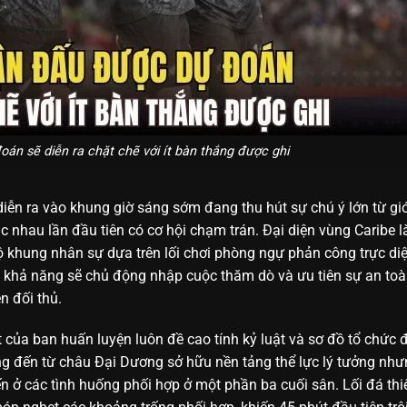
án sẽ diễn ra chặt chẽ với ít bàn thắng được ghi
iễn ra vào khung giờ sáng sớm đang thu hút sự chú ý lớn từ gi
c nhau lần đầu tiên có cơ hội chạm trán. Đại diện vùng Caribe là
ộ khung nhân sự dựa trên lối chơi phòng ngự phản công trực di
ều khả năng sẽ chủ động nhập cuộc thăm dò và ưu tiên sự an toà
n đối thủ.
 của ban huấn luyện luôn đề cao tính kỷ luật và sơ đồ tổ chức đ
ng đến từ châu Đại Dương sở hữu nền tảng thể lực lý tưởng nhưn
ến ở các tình huống phối hợp ở một phần ba cuối sân. Lối đá thi