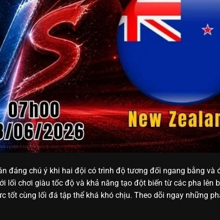
n đáng chú ý khi hai đội có trình độ tương đối ngang bằng và
ới lối chơi giàu tốc độ và khả năng tạo đột biến từ các pha lên 
ực tốt cùng lối đá tập thể khá khó chịu. Theo dõi ngay những ph