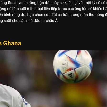
thống
Socolive
tin rằng trận đấu này sẽ khép lại với một tỷ số có
ng nề từ chuỗi 6 thất bại liên tiếp trước các ông lớn sẽ khiến h
ến binh rồng đỏ. Lựa chọn cửa Tài cả trận trong màn thư hùng 
ng suốt cho các nhà đầu tư châu Á.
vs Ghana