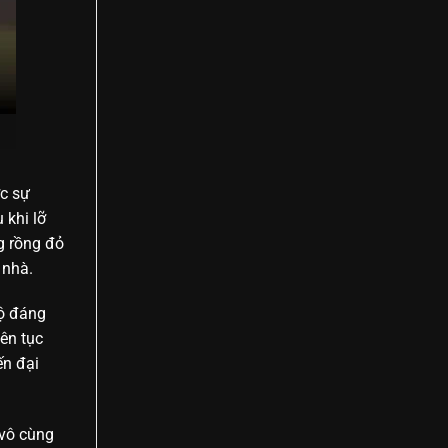
Orense,
tiếp?
02h00
Ngày
21/7:
Khó
Phân
Thắng
Bại
ợc sự
 khi lỡ
g rồng đỏ
 nhà.
độ đáng
ên tục
ến đại
 vô cùng