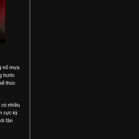
g nổ mưa
g trước
sẽ thúc
 có nhiều
n cực kỳ
ới tần