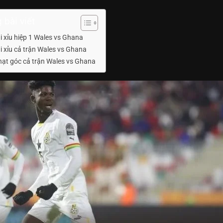
 bài viết
ài xỉu hiệp 1 Wales vs Ghana
ài xỉu cả trận Wales vs Ghana
hạt góc cả trận Wales vs Ghana