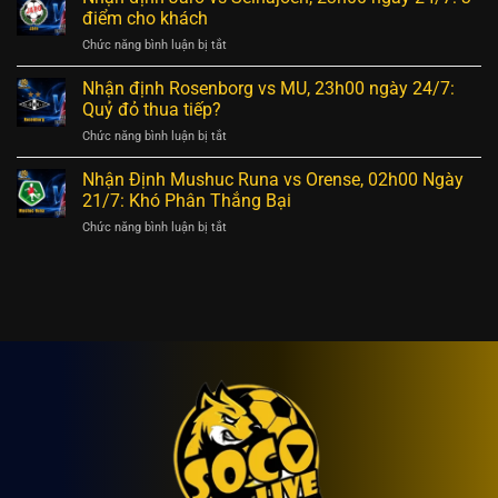
Boca
ngày
điểm cho khách
thuận
Juniors
28/7:
lợi
Chức năng bình luận bị tắt
ở
vs
Chờ
Nhận
O
màn
định
Nhận định Rosenborg vs MU, 23h00 ngày 24/7:
Higgins,
lội
Jaro
07h45
Quỷ đỏ thua tiếp?
ngược
vs
ngày
dòng
Chức năng bình luận bị tắt
ở
Seinajoen,
24/7:
Nhận
23h00
Chủ
định
Nhận Định Mushuc Runa vs Orense, 02h00 Ngày
ngày
nhà
Rosenborg
24/7:
21/7: Khó Phân Thắng Bại
chiếm
vs
3
lợi
Chức năng bình luận bị tắt
ở
MU,
điểm
thế
Nhận
23h00
cho
Định
ngày
khách
Mushuc
24/7:
Runa
Quỷ
vs
đỏ
Orense,
thua
02h00
tiếp?
Ngày
21/7:
Khó
Phân
Thắng
Bại