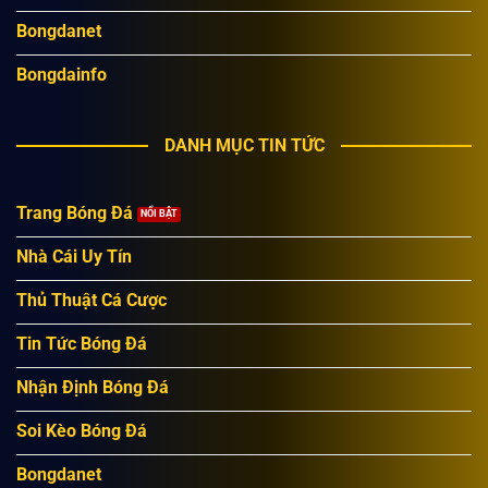
Bongdanet
Bongdainfo
DANH MỤC TIN TỨC
Trang Bóng Đá
Nhà Cái Uy Tín
Thủ Thuật Cá Cược
Tin Tức Bóng Đá
Nhận Định Bóng Đá
Soi Kèo Bóng Đá
Bongdanet