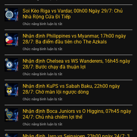
Soi
02h00
Kèo
Soi Kèo Riga vs Vardar, 00h00 Ngày 29/7: Chủ
Ngày
Dinamo
29/7:
Nhà Rộng Cửa Đi Tiếp
Zagreb
Chủ
Chức năng bình luận bị tắt
ở
vs
Nhà
Soi
Thun,
Quyết
Kèo
Nhận định Philippines vs Myanmar, 17h00 ngày
01h00
Tâm
Riga
Ngày
28/7: Ba điểm đầu tiên cho The Azkals
Ngược
vs
29/7:
Dòng
Chức năng bình luận bị tắt
ở
Vardar,
Chủ
Nhận
00h00
Nhà
định
Nhận định Chelsea vs WS Wanderers, 16h45 ngày
Ngày
Nắm
Philippines
29/7:
28/7: Bước chạy đà thuận lợi
Quyền
vs
Chủ
Tự
Chức năng bình luận bị tắt
ở
Myanmar,
Nhà
Quyết
Nhận
17h00
Rộng
định
Nhận định KuPS vs Sabah Baku, 22h00 ngày
ngày
Cửa
Chelsea
28/7:
28/7: Chờ màn lội ngược dòng
Đi
vs
Ba
Tiếp
Chức năng bình luận bị tắt
ở
WS
điểm
Nhận
Wanderers,
đầu
định
Nhận định Boca Juniors vs O Higgins, 07h45 ngày
16h45
tiên
KuPS
ngày
24/7: Chủ nhà chiếm lợi thế
cho
vs
28/7:
The
Chức năng bình luận bị tắt
ở
Sabah
Bước
Azkals
Nhận
Baku,
chạy
định
Nhận định Jaro vs Seinajoen, 23h00 ngày 24/7: 3
22h00
đà