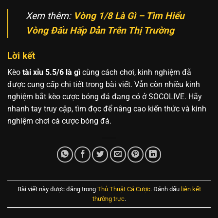
Xem thêm:
Vòng 1/8 Là Gì – Tìm Hiểu
Vòng Đấu Hấp Dẫn Trên Thị Trường
Lời kết
Kèo
tài xỉu 5.5/6 là gì
cùng cách chơi, kinh nghiệm đã
được cung cấp chi tiết trong bài viết. Vẫn còn nhiều kinh
nghiệm bắt kèo cược bóng đá đang có ở SOCOLIVE. Hãy
nhanh tay truy cập, tìm đọc để nâng cao kiến thức và kinh
nghiệm chơi cá cược bóng đá.
Bài viết này được đăng trong
Thủ Thuật Cá Cược
. Đánh dấu
liên kết
thường trực
.