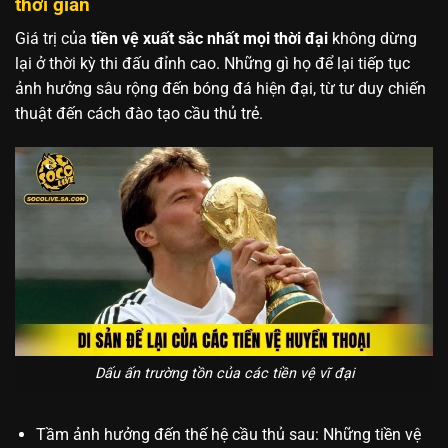
thời gian
Giá trị của
tiền vệ xuất sắc nhất mọi thời đại
không dừng
lại ở thời kỳ thi đấu đỉnh cao. Những gì họ để lại tiếp tục
ảnh hưởng sâu rộng đến bóng đá hiện đại, từ tư duy chiến
thuật đến cách đào tạo cầu thủ trẻ.
Dấu ấn trường tồn của các tiền vệ vĩ đại
Tầm ảnh hưởng đến thế hệ cầu thủ sau: Những tiền vệ