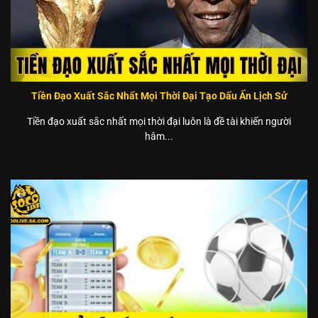
Tiền Đạo Xuất Sắc Nhất Mọi Thời Đại Tạo Dấu Ấn Lịch Sử
Tiền đạo xuất sắc nhất mọi thời đại luôn là đề tài khiến người
hâm...