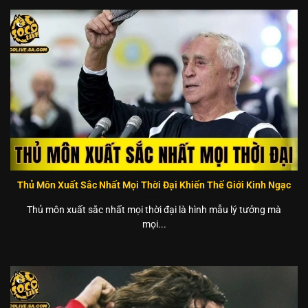
Thủ Môn Xuất Sắc Nhất Mọi Thời Đại Khiến Thế Giới Kinh Ngạc
Thủ môn xuất sắc nhất mọi thời đại là hình mẫu lý tưởng mà
mọi...