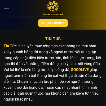
Bỏ
qua
nội
dung
CƯỢC TOPBET
TIN TỨC
Tin Tức
là chuyên mục tổng hợp các thông tin mới nhất
xoay quanh bóng đá trong và ngoài nước. Nội dung tập
trung cập nhật diễn biến trước trận, tình hình lực lượng, kết
quả thi đấu và những điểm đáng chú ý sau mỗi vòng đấu.
Với lợi thế là nền tảng trực tiếp bóng đá,
SOCOLIVE
giúp
người xem nắm bắt thông tin sát với thực tế trận đấu đang
diễn ra. Chuyên mục tin tức phù hợp với người thường
xuyên theo dõi bóng đá, muốn cập nhật nhanh tình hình
các giải đấu quen thuộc mà không cần tìm kiếm từ nhiều
nguồn khác nhau.