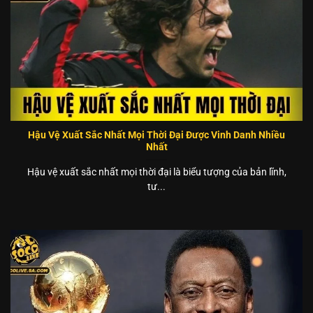
Hậu Vệ Xuất Sắc Nhất Mọi Thời Đại Được Vinh Danh Nhiều
Nhất
Hậu vệ xuất sắc nhất mọi thời đại là biểu tượng của bản lĩnh,
tư...