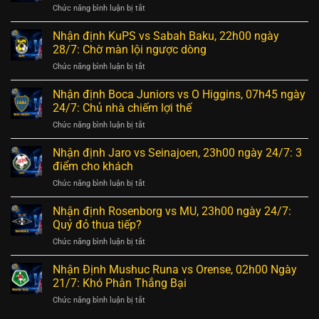
Chủ
Tự
Chức năng bình luận bị tắt
ở
Myanmar,
Nhà
Quyết
Nhận
17h00
Rộng
định
Nhận định KuPS vs Sabah Baku, 22h00 ngày
ngày
Cửa
Chelsea
28/7:
28/7: Chờ màn lội ngược dòng
Đi
vs
Ba
Tiếp
Chức năng bình luận bị tắt
ở
WS
điểm
Nhận
Wanderers,
đầu
định
Nhận định Boca Juniors vs O Higgins, 07h45 ngày
16h45
tiên
KuPS
ngày
24/7: Chủ nhà chiếm lợi thế
cho
vs
28/7:
The
Chức năng bình luận bị tắt
ở
Sabah
Bước
Azkals
Nhận
Baku,
chạy
định
Nhận định Jaro vs Seinajoen, 23h00 ngày 24/7: 3
22h00
đà
Boca
ngày
điểm cho khách
thuận
Juniors
28/7:
lợi
Chức năng bình luận bị tắt
ở
vs
Chờ
Nhận
O
màn
định
Nhận định Rosenborg vs MU, 23h00 ngày 24/7:
Higgins,
lội
Jaro
07h45
Quỷ đỏ thua tiếp?
ngược
vs
ngày
dòng
Chức năng bình luận bị tắt
ở
Seinajoen,
24/7:
Nhận
23h00
Chủ
định
Nhận Định Mushuc Runa vs Orense, 02h00 Ngày
ngày
nhà
Rosenborg
24/7:
21/7: Khó Phân Thắng Bại
chiếm
vs
3
lợi
Chức năng bình luận bị tắt
ở
MU,
điểm
thế
Nhận
23h00
cho