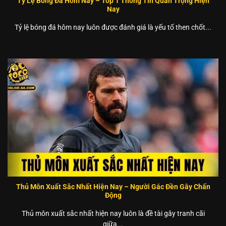
Tỷ Lệ Bóng Đá Hôm Nay – Top 1 Thông Tin Quan Trọng Hiện
Nay
Tỷ lệ bóng đá hôm nay luôn được đánh giá là yếu tố then chốt...
Thủ Môn Xuất Sắc Nhất Hiện Nay – Người Gác Đền Gây Chấn
Động
Thủ môn xuất sắc nhất hiện nay luôn là đề tài gây tranh cãi
giữa...