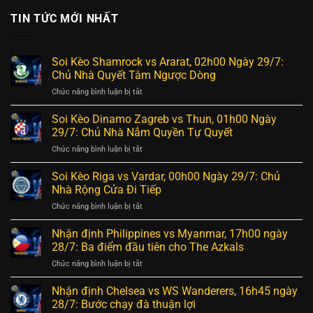
TIN TỨC MỚI NHẤT
Soi Kèo Shamrock vs Ararat, 02h00 Ngày 29/7:
Chủ Nhà Quyết Tâm Ngược Dòng
Chức năng bình luận bị tắt
ở
Soi
Kèo
Soi Kèo Dinamo Zagreb vs Thun, 01h00 Ngày
Shamrock
29/7: Chủ Nhà Nắm Quyền Tự Quyết
vs
Chức năng bình luận bị tắt
ở
Ararat,
Soi
02h00
Kèo
Soi Kèo Riga vs Vardar, 00h00 Ngày 29/7: Chủ
Ngày
Dinamo
29/7:
Nhà Rộng Cửa Đi Tiếp
Zagreb
Chủ
Chức năng bình luận bị tắt
ở
vs
Nhà
Soi
Thun,
Quyết
Kèo
Nhận định Philippines vs Myanmar, 17h00 ngày
01h00
Tâm
Riga
Ngày
28/7: Ba điểm đầu tiên cho The Azkals
Ngược
vs
29/7:
Dòng
Chức năng bình luận bị tắt
ở
Vardar,
Chủ
Nhận
00h00
Nhà
định
Nhận định Chelsea vs WS Wanderers, 16h45 ngày
Ngày
Nắm
Philippines
29/7:
28/7: Bước chạy đà thuận lợi
Quyền
vs