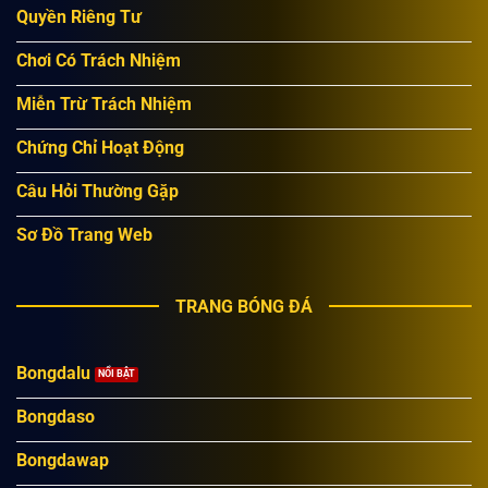
Quyền Riêng Tư
Chơi Có Trách Nhiệm
Miễn Trừ Trách Nhiệm
Chứng Chỉ Hoạt Động
Câu Hỏi Thường Gặp
Sơ Đồ Trang Web
TRANG BÓNG ĐÁ
Bongdalu
Bongdaso
Bongdawap