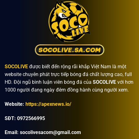
SOCOLIVE
được biết đến rộng rãi khắp Việt Nam là một
website chuyên phát trực tiếp bóng đá chất lượng cao, full
HD. Đội ngũ bình luận viên bóng đá của
SOCOLIVE
với hơn
1000 người đang ngày đêm đồng hành cùng người xem.
Website:
https://apexnews.io/
SĐT: 0972566995
Email:
socolivesacom@gmail.com