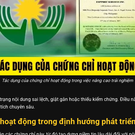
Tác dụng của chứng chỉ hoạt động trong việc nâng cao trải nghiệm
trạng nội dung sai lệch, giật gân hoặc thiếu kiểm chứng. Điều 
 tích chuyên sâu.
hoạt động trong định hướng phát triể
n các chứng chỉ này, từ đó tạo dựng niềm tin lâu dài đối với n