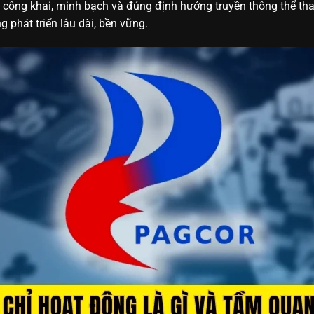
 công khai, minh bạch và đúng định hướng truyền thông thể th
 phát triển lâu dài, bền vững.