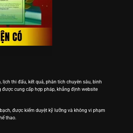
 lịch thi đấu, kết quả, phân tích chuyên sâu, bình
ng được cung cấp hợp pháp, khẳng định website
 bạch, được kiểm duyệt kỹ lưỡng và không vi phạm
hể thao.