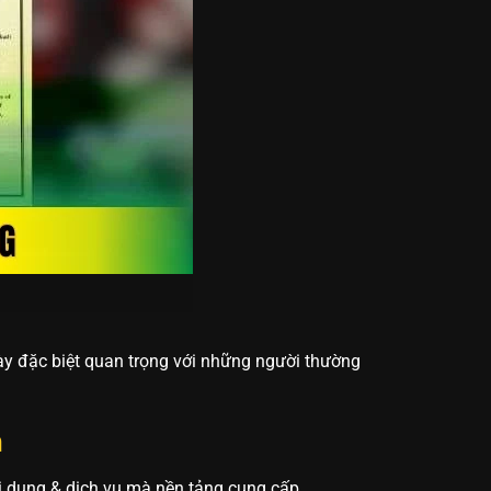
này đặc biệt quan trọng với những người thường
n
ội dung & dịch vụ mà nền tảng cung cấp.