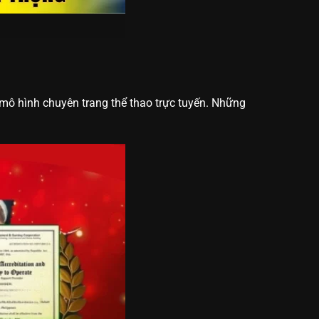
mô hình chuyên trang thể thao trực tuyến. Những