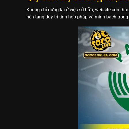
Không chỉ dừng lại ở việc sở hữu, website còn th
nền tảng duy trì tính hợp pháp và minh bạch trong