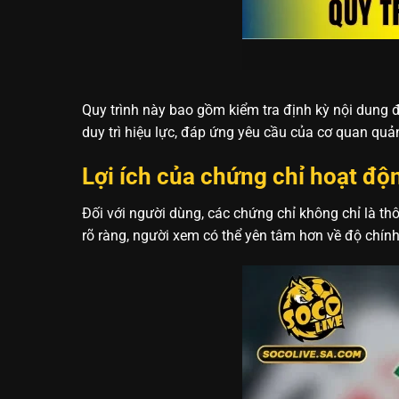
Quy trình này bao gồm kiểm tra định kỳ nội dung 
duy trì hiệu lực, đáp ứng yêu cầu của cơ quan qu
Lợi ích của chứng chỉ hoạt độ
Đối với người dùng, các chứng chỉ không chỉ là th
rõ ràng, người xem có thể yên tâm hơn về độ chính 