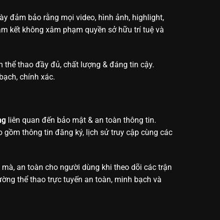
y đảm bảo rằng mọi video, hình ảnh, highlight,
cam kết không xâm phạm quyền sở hữu trí tuệ và
 thể thao đầy đủ, chất lượng & đáng tin cậy.
bạch, chính xác.
ng
liên quan đến bảo mật & an toàn thông tin.
 gồm thông tin đăng ký, lịch sử truy cập cùng các
 mà, an toàn cho người dùng khi theo dõi các trận
ờng thể thao trực tuyến an toàn, minh bạch và