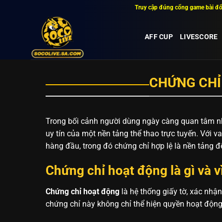
Bỏ
Truy cập đúng cổng game bài đ
qua
nội
AFF CUP
LIVESCORE
dung
CHỨNG CHỈ 
Trong bối cảnh người dùng ngày càng quan tâm nh
uy tín của một nền tảng thể thao trực tuyến. Với v
hàng đầu, trong đó chứng chỉ hợp lệ là nền tảng đ
Chứng chỉ hoạt động là gì và 
Chứng chỉ hoạt động
là hệ thống giấy tờ, xác nhậ
chứng chỉ này không chỉ thể hiện quyền hoạt động