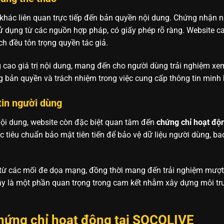
khác liên quan trực tiếp đến bản quyền nội dung. Chứng nhận nà
 sử dụng từ các nguồn hợp pháp, có giấy phép rõ ràng. Website 
h đều tôn trọng quyền tác giả.
 cao giá trị nội dung, mang đến cho người dùng trải nghiệm xem
 bản quyền và trách nhiệm trong việc cung cấp thông tin minh 
tin người dùng
ội dung, website còn đặc biệt quan tâm đến
chứng chỉ hoạt độ
tiêu chuẩn bảo mật tiên tiến để bảo vệ dữ liệu người dùng, bao
o từ các mối đe dọa mạng, đồng thời mang đến trải nghiệm mượt
y là một phần quan trọng trong cam kết nhằm xây dựng môi trư
 chứng chỉ hoạt động tại SOCOLIVE