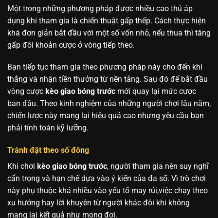
Một trong những phương pháp được nhiều cao thủ áp
dụng khi tham gia là chiến thuật gấp thếp. Cách thực hiện
khá đơn giản bắt đầu với một số vốn nhỏ, nếu thua thì tăng
gấp đôi khoản cược ở vòng tiếp theo.
Bạn tiếp tục tham gia theo phương pháp này cho đến khi
thắng và nhận tiền thưởng từ nền tảng. Sau đó để bắt đầu
vòng cược
kèo giao bóng trước
mới quay lại mức cược
ban đầu. Theo kinh nghiệm của những người chơi lâu năm,
chiến lược này mang lại hiệu quả cao nhưng yêu cầu bạn
phải tính toán kỹ lưỡng.
Tránh đặt theo số đông
Khi chơi
kèo giao bóng trước
, người tham gia nên suy nghĩ
cẩn trọng và hạn chế dựa vào ý kiến của đa số. Vì trò chơi
này phụ thuộc khá nhiều vào yếu tố may rủi,việc chạy theo
xu hướng hay lời khuyên từ người khác đôi khi không
mang lại kết quả như mong đợi.