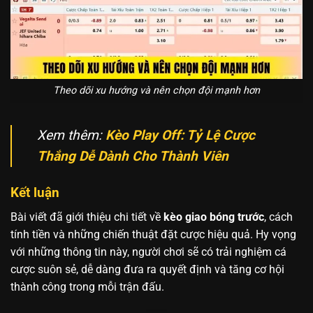
Theo dõi xu hướng và nên chọn đội mạnh hơn
Xem thêm:
Kèo Play Off: Tỷ Lệ Cược
Thắng Dễ Dành Cho Thành Viên
Kết luận
Bài viết đã giới thiệu chi tiết về
kèo giao bóng trước
, cách
tính tiền và những chiến thuật đặt cược hiệu quả. Hy vọng
với những thông tin này, người chơi sẽ có trải nghiệm cá
cược suôn sẻ, dễ dàng đưa ra quyết định và tăng cơ hội
thành công trong mỗi trận đấu.