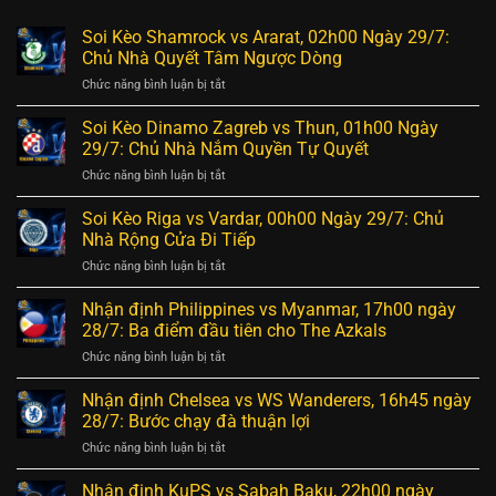
Soi Kèo Shamrock vs Ararat, 02h00 Ngày 29/7:
Chủ Nhà Quyết Tâm Ngược Dòng
Chức năng bình luận bị tắt
ở
Soi
Kèo
Soi Kèo Dinamo Zagreb vs Thun, 01h00 Ngày
Shamrock
29/7: Chủ Nhà Nắm Quyền Tự Quyết
vs
Chức năng bình luận bị tắt
ở
Ararat,
Soi
02h00
Kèo
Soi Kèo Riga vs Vardar, 00h00 Ngày 29/7: Chủ
Ngày
Dinamo
29/7:
Nhà Rộng Cửa Đi Tiếp
Zagreb
Chủ
Chức năng bình luận bị tắt
ở
vs
Nhà
Soi
Thun,
Quyết
Kèo
Nhận định Philippines vs Myanmar, 17h00 ngày
01h00
Tâm
Riga
Ngày
28/7: Ba điểm đầu tiên cho The Azkals
Ngược
vs
29/7:
Dòng
Chức năng bình luận bị tắt
ở
Vardar,
Chủ
Nhận
00h00
Nhà
định
Nhận định Chelsea vs WS Wanderers, 16h45 ngày
Ngày
Nắm
Philippines
29/7:
28/7: Bước chạy đà thuận lợi
Quyền
vs
Chủ
Tự
Chức năng bình luận bị tắt
ở
Myanmar,
Nhà
Quyết
Nhận
17h00
Rộng
định
Nhận định KuPS vs Sabah Baku, 22h00 ngày
ngày
Cửa