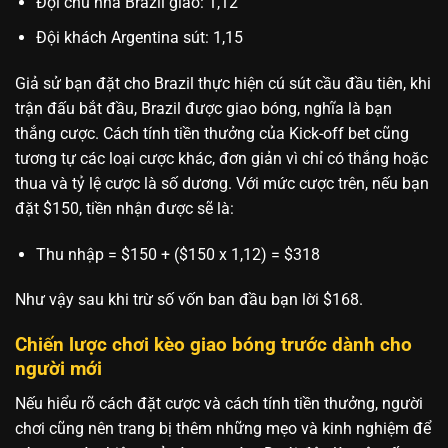
Đội chủ nhà Brazil giao: 1,12
Đội khách Argentina sút: 1,15
Giả sử bạn đặt cho Brazil thực hiện cú sút cầu đầu tiên, khi
trận đấu bắt đầu, Brazil được giao bóng, nghĩa là bạn
thắng cược. Cách tính tiền thưởng của Kick-off bet cũng
tương tự các loại cược khác, đơn giản vì chỉ có thắng hoặc
thua và tỷ lệ cược là số dương. Với mức cược trên, nếu bạn
đặt $150, tiền nhận được sẽ là:
Thu nhập = $150 + ($150 x 1,12) = $318
Như vậy sau khi trừ số vốn ban đầu bạn lời $168.
Chiến lược chơi kèo giao bóng trước dành cho
người mới
Nếu hiểu rõ cách đặt cược và cách tính tiền thưởng, người
chơi cũng nên trang bị thêm những mẹo và kinh nghiệm để