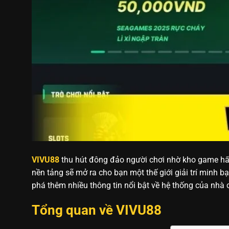
VIVU88
thu hút đông đảo người chơi nhờ kho game hấp 
nền tảng sẽ mở ra cho bạn một thế giới giải trí minh 
phá thêm nhiều thông tin nổi bật về hệ thống của nhà c
Tổng quan về VIVU88