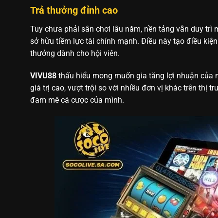
Trả thưởng đỉnh cao
Tuy chưa phải sân chơi lâu năm, nền tảng vẫn duy trì 
sở hữu tiềm lực tài chính mạnh. Điều này tạo điều kiệ
thưởng dành cho hội viên.
VIVU88
thấu hiểu mong muốn gia tăng lợi nhuận của ng
giá trị cao, vượt trội so với nhiều đơn vị khác trên th
đam mê cá cược của mình.