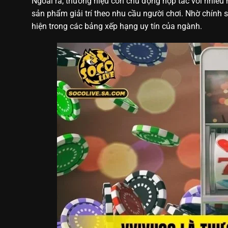
Ngoài ra, thương hiệu còn chủ động hợp tác với nhiều 
sản phẩm giải trí theo nhu cầu người chơi. Nhờ chính
hiện trong các bảng xếp hạng uy tín của ngành.