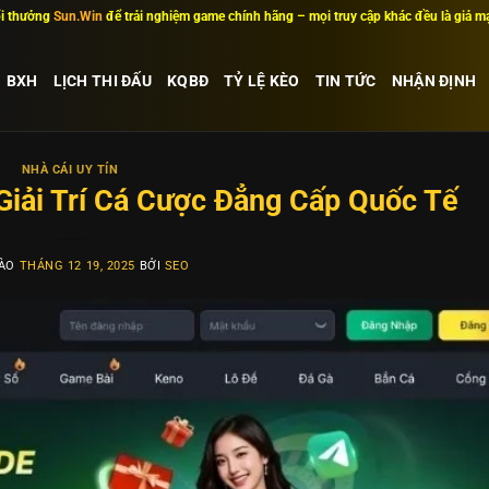
ổi thưởng
Sun.Win
để trải nghiệm game chính hãng – mọi truy cập khác đều là giả mạo
BXH
LỊCH THI ĐẤU
KQBĐ
TỶ LỆ KÈO
TIN TỨC
NHẬN ĐỊNH
NHÀ CÁI UY TÍN
iải Trí Cá Cược Đẳng Cấp Quốc Tế
VÀO
THÁNG 12 19, 2025
BỞI
SEO