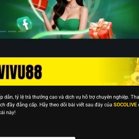
dẫn, tỷ lệ trả thưởng cao và dịch vụ hỗ trợ chuyên nghiệp. Th
bạch đầy đẳng cấp. Hãy theo dõi bài viết sau đây của
SOCOLIVE
ái này!