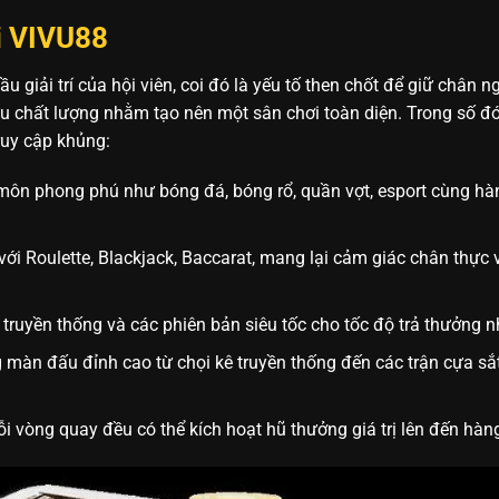
ại VIVU88
 giải trí của hội viên, coi đó là yếu tố then chốt để giữ chân n
ưu chất lượng nhằm tạo nên một sân chơi toàn diện. Trong số đ
ruy cập khủng:
ôn phong phú như bóng đá, bóng rổ, quần vợt, esport cùng hà
với Roulette, Blackjack, Baccarat, mang lại cảm giác chân thực 
truyền thống và các phiên bản siêu tốc cho tốc độ trả thưởng 
màn đấu đỉnh cao từ chọi kê truyền thống đến các trận cựa sắ
i vòng quay đều có thể kích hoạt hũ thưởng giá trị lên đến hàn