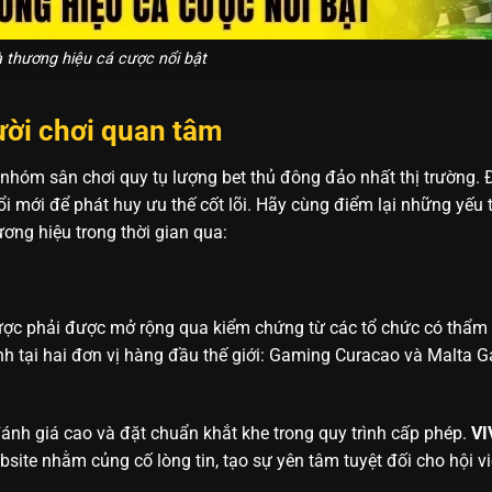
à thương hiệu cá cược nổi bật
ời chơi quan tâm
 nhóm sân chơi quy tụ lượng bet thủ đông đảo nhất thị trường. Đ
đổi mới để phát huy ưu thế cốt lõi. Hãy cùng điểm lại những yếu 
ơng hiệu trong thời gian qua:
 cược phải được mở rộng qua kiểm chứng từ các tổ chức có thẩm
ịnh tại hai đơn vị hàng đầu thế giới: Gaming Curacao và Malta 
ánh giá cao và đặt chuẩn khắt khe trong quy trình cấp phép.
VI
ite nhằm củng cố lòng tin, tạo sự yên tâm tuyệt đối cho hội vi