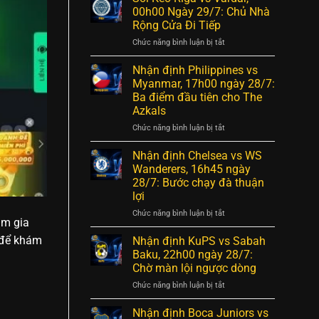
Nhà
Dinamo
00h00 Ngày 29/7: Chủ Nhà
Quyết
Zagreb
Rộng Cửa Đi Tiếp
Tâm
vs
Chức năng bình luận bị tắt
Ngược
ở
Thun,
Dòng
Soi
01h00
Kèo
Ngày
Nhận định Philippines vs
Riga
29/7:
Myanmar, 17h00 ngày 28/7:
vs
Chủ
Ba điểm đầu tiên cho The
Vardar,
Nhà
Azkals
00h00
Nắm
Ngày
Chức năng bình luận bị tắt
Quyền
ở
29/7:
Tự
Nhận
Chủ
Quyết
định
Nhận định Chelsea vs WS
Nhà
Philippines
Wanderers, 16h45 ngày
Rộng
vs
28/7: Bước chạy đà thuận
Cửa
Myanmar,
lợi
Đi
17h00
Tiếp
ngày
Chức năng bình luận bị tắt
ở
am gia
28/7:
Nhận
Ba
định
để khám
Nhận định KuPS vs Sabah
điểm
Chelsea
Baku, 22h00 ngày 28/7:
đầu
vs
Chờ màn lội ngược dòng
tiên
WS
Chức năng bình luận bị tắt
cho
ở
Wanderers,
The
Nhận
16h45
Azkals
định
ngày
Nhận định Boca Juniors vs