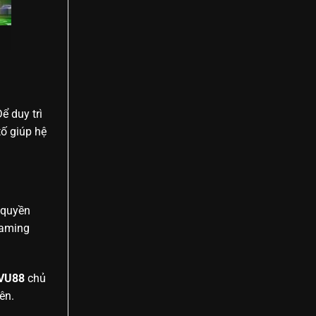
ể duy trì
tố giúp hệ
 quyền
Gaming
VU88
chủ
ên.