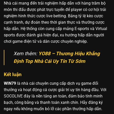
Nhà cái mang đến trải nghiệm hấp dẫn với hàng trăm bộ
môn thi đấu được phát trực tuyến để player có cơ hội trải
nghiệm hình thức cược live betting. Bảng tỷ lệ kèo cược
cạnh tranh, dự đoán theo thời gian thực và thưởng cược
hấp dẫn. Hệ thống còn cung cấp mảng E-sports và Virtual
sports được đánh giá hiện đại, xu hướng hấp dẫn người
chơi game điện tử và dân cược chuyên nghiệp.
Xem thêm:
YO88 – Thương Hiệu Khẳng
Định Top Nhà Cái Uy Tín Từ Sớm
Kết luận
WIN79
là nhà cái chuyên cung cấp dịch vụ game đổi
thưởng và hoạt động cá cược giải trí uy tín hàng đầu. Với
SOCOLIVE
đây là nền tảng an toàn, đảm bảo tính minh
bạch, công bằng và thanh toán xanh chín. Hãy đăng ký
ngay nếu không muốn bỏ lỡ các phần thưởng hấp dẫn.