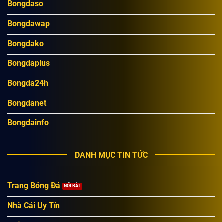
Bongdaso
Bongdawap
Bongdako
Bongdaplus
Bongda24h
Bongdanet
Bongdainfo
DANH MỤC TIN TỨC
Trang Bóng Đá
Nhà Cái Uy Tín