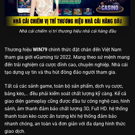
Nhà cái chiếm vị trí thương hiệu nhà cái hàng đầu
Thương hiệu
WIN79
chính thức đặt chân đến Việt Nam
tham gia giới eGaming từ 2022. Mang theo sứ mệnh mang
đến trải nghiệm cá cược đỉnh cao, chuyên nghiệp. Nhà cái
tạo dựng uy tín và thu hút đông đảo người tham gia.
Tất cả các sảnh game, toàn bộ sản phẩm, dịch vụ cược,
bảng kèo,… đều phải kiểm soát chất lượng kỹ càng. Kể cả
giao diện gameplay cũng được đầu tư công nghệ cao, hình
sảnh, âm thanh đảm bảo chất lượng 3D, Full HD. hệ thống
thanh toán kèo cược ấn tượng khi hệ thống đảm bảo
nhanh chóng, an toàn và đơn giản với đa dạng hình thức
giao dịch.