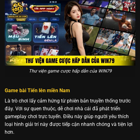
Thư viện game cược hấp dẫn của WIN79
Game bài Tiến lên miền Nam
Là trò chơi lấy cảm hứng từ phiên bản truyền thống trước
đây. Với sự quen thuộc, dễ chơi nhà cái đã phát triển
gameplay chơi trực tuyến. Điều này giúp người yêu thích
loại hình giải trí này được tiếp cận nhanh chóng và tiện lợi
hơn.