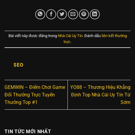
Bài viết này được đăng trong
Nhà Cái Uy Tín
. Đánh dấu
liên kết thường
trực
.
SEO
GEMWIN – Điểm Chơi Game
YO88 – Thương Hiệu Khẳng
Đổi Thưởng Trực Tuyến
Định Top Nhà Cái Uy Tín Từ
Thưởng Top #1
Sớm
TIN TỨC MỚI NHẤT