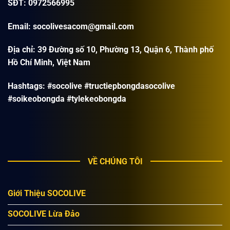
SĐT: 0972566995
Email:
socolivesacom@gmail.com
Địa chỉ:
39 Đường số 10, Phường 13, Quận 6, Thành phố
Hồ Chí Minh, Việt Nam
Hashtags: #socolive #tructiepbongdasocolive
#soikeobongda #tylekeobongda
VỀ CHÚNG TÔI
Giới Thiệu SOCOLIVE
SOCOLIVE Lừa Đảo