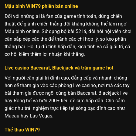
Mậu binh
WIN79
phiên bản online
Đối với những ai là fan của game tính toán, dùng chiến
thuật để giành chiến thắng đối kháng không thể làm ngơ
Mậu binh online. Sử dụng bộ bài 52 lá, đòi hỏi hội viên chơi
cần sắp xếp các thẻ để thành các chi hợp lý, so kèo phân
thắng bại. Hội tụ đủ tính hấp dẫn, kịch tính và cả giải trí, cả
cơ hội kiếm thêm lợi nhuận khi thắng.
Live casino Baccarat, Blackjack và trăm game hot
Với người cần giải trí đỉnh cao, đẳng cấp và nhanh chóng
hơn sẽ tham gia vào các phòng live casino, nơi mà các tay
bài tham gia được ngồi cùng bàn Baccarat, Blackjack live
hay Rồng hổ và hơn 200+ tiêu đề cực hấp dẫn. Cho cảm
giác như trải nghiệm trực tiếp tại sòng bạc đỉnh cao như
Macau hay Las Vegas.
Thể thao
WIN79