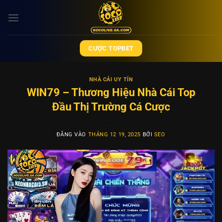
Bỏ
qua
nội
dung
CƯỢC TOPBET
NHÀ CÁI UY TÍN
WIN79 – Thương Hiệu Nhà Cái Top
Đầu Thị Trường Cá Cược
ĐĂNG VÀO
THÁNG 12 19, 2025
BỞI
SEO