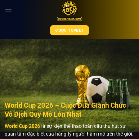
Bỏ
qua
nội
dung
CƯỢC TOPBET
World Cup 2026 – Cuộc Đua Giành Chức
Vô Địch Quy Mô Lớn Nhất
World Cup 2026
là sự kiện thể thao toàn cầu thu hút sự
quan tâm đặc biệt của hàng tỷ người hâm mộ trên thế giới.