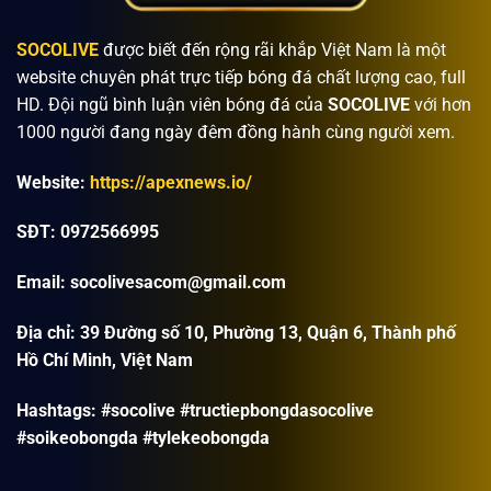
Thể thức thi đấu World Cup 2026 có điểm gì
mới?
SOCOLIVE
được biết đến rộng rãi khắp Việt Nam là một
Giới chuyên môn quốc tế đánh giá WC năm nay sẽ có sự
website chuyên phát trực tiếp bóng đá chất lượng cao, full
điều chỉnh đáng kể trong cách tổ chức và phân chia các
HD. Đội ngũ bình luận viên bóng đá của
SOCOLIVE
với hơn
vòng. FIFA hướng tới việc mở rộng quy mô nhằm tạo ra môi
1000 người đang ngày đêm đồng hành cùng người xem.
trường cạnh tranh công bằng và hấp dẫn hơn cho các đội
tuyển.
Website:
https://apexnews.io/
Thể thức vòng bảng World Cup 2026 được mở rộng
SĐT: 0972566995
FIFA phân chia 48 đội tuyển tham dự thành 12 bảng đấu,
Email:
socolivesacom@gmail.com
mỗi bảng bao gồm 4 đội tranh tài trực tiếp. Các đội tuyển
thi đấu theo thể thức vòng tròn một lượt để xác định thứ
Địa chỉ:
39 Đường số 10, Phường 13, Quận 6, Thành phố
hạng chung cuộc dựa trên điểm số tích lũy. Những đội
Hồ Chí Minh, Việt Nam
đứng đầu, nhì cùng một số đội xếp thứ ba có thành tích tốt
sẽ giành quyền bước tiếp vào vòng kế tiếp.
Hashtags: #socolive #tructiepbongdasocolive
#soikeobongda #tylekeobongda
Vòng loại trực tiếp bổ sung giai đoạn mới