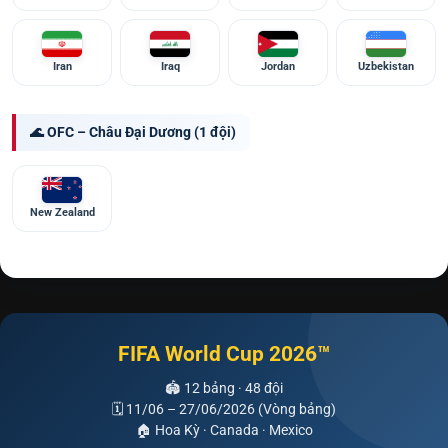
Iran
Iraq
Jordan
Uzbekistan
🌊 OFC – Châu Đại Dương (1 đội)
New Zealand
FIFA World Cup 2026™
🏟 12 bảng · 48 đội
🗓 11/06 – 27/06/2026 (Vòng bảng)
🏠 Hoa Kỳ · Canada · Mexico