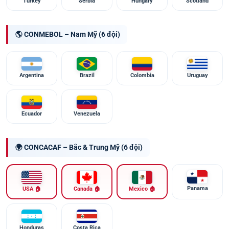
Turkey
Serbia
Hungary
Scotland
🌎 CONMEBOL – Nam Mỹ (6 đội)
Argentina
Brazil
Colombia
Uruguay
Ecuador
Venezuela
🌍 CONCACAF – Bắc & Trung Mỹ (6 đội)
Panama
USA 🏠
Canada 🏠
Mexico 🏠
Honduras
Costa Rica