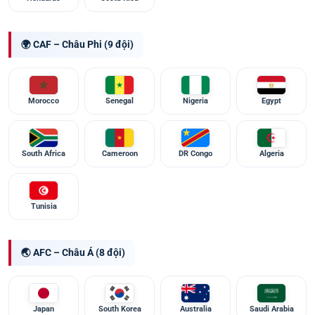
🌍 CAF – Châu Phi (9 đội)
Morocco
Senegal
Nigeria
Egypt
South Africa
Cameroon
DR Congo
Algeria
Tunisia
🌏 AFC – Châu Á (8 đội)
Japan
South Korea
Australia
Saudi Arabia