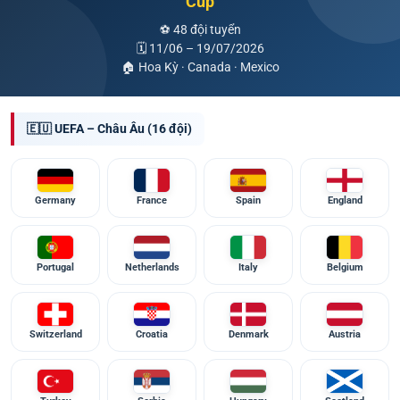
Cup
⚽ 48 đội tuyển
🗓 11/06 – 19/07/2026
🏠 Hoa Kỳ · Canada · Mexico
🇪🇺 UEFA – Châu Âu (16 đội)
Germany
France
Spain
England
Portugal
Netherlands
Italy
Belgium
Switzerland
Croatia
Denmark
Austria