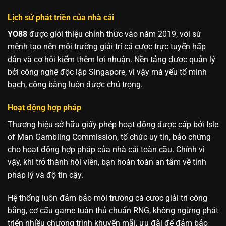
Lịch sử phát triền của nhà cái
YO88
được giới thiệu chính thức vào năm 2019, với sứ
mệnh tạo nên môi trường giải trí cá cược trực tuyến hấp
dẫn và cơ hội kiếm thêm lợi nhuận. Nền tảng được quản lý
bởi công nghệ độc lập Singapore, vì vậy mà yếu tố minh
bạch, công bằng luôn được chú trọng.
Hoạt động hợp pháp
Thương hiệu sở hữu giấy phép hoạt động được cấp bởi Isle
of Man Gambling Commission, tổ chức uy tín, bảo chứng
cho hoạt động hợp pháp của nhà cái toàn cầu. Chính vì
vậy, khi trở thành hội viên, bạn hoàn toàn an tâm về tính
pháp lý và độ tin cậy.
Hệ thống luôn đảm bảo môi trường cá cược giải trí công
bằng, cơ cấu game tuân thủ chuẩn RNG, không ngừng phát
triển nhiều chương trình khuyến mãi, ưu đãi để đảm bảo