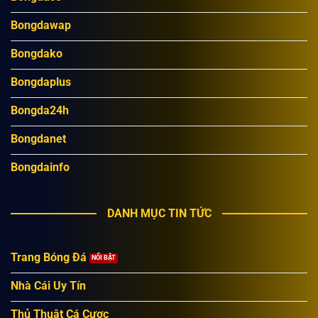
Bongdawap
Bongdako
Bongdaplus
Bongda24h
Bongdanet
Bongdainfo
DANH MỤC TIN TỨC
Trang Bóng Đá
Nhà Cái Uy Tín
Thủ Thuật Cá Cược