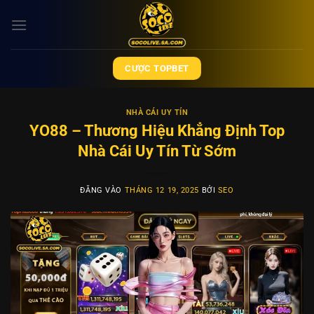
Bỏ
qua
nội
dung
CƯỢC TOPBET
NHÀ CÁI UY TÍN
YO88 – Thương Hiệu Khẳng Định Top
Nhà Cái Uy Tín Từ Sớm
ĐĂNG VÀO
THÁNG 12 19, 2025
BỞI
SEO