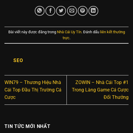
Bài viết này được đăng trong
Nhà Cái Uy Tín
. Đánh dấu
liên kết thường
trực
.
SEO
WIN79 – Thương Hiệu Nhà
ZOWIN – Nhà Cái Top #1
Cái Top Đầu Thị Trường Cá
Trong Làng Game Cá Cược
Cược
Đổi Thưởng
TIN TỨC MỚI NHẤT