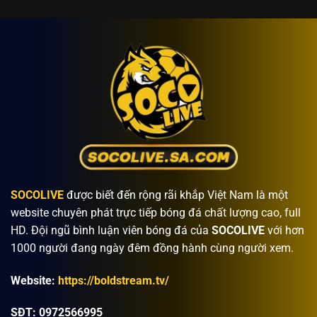
vs
đỏ
Orense,
thua
02h00
tiếp?
Ngày
21/7:
Khó
Phân
Thắng
Bại
SOCOLIVE
được biết đến rộng rãi khắp Việt Nam là một
website chuyên phát trực tiếp bóng đá chất lượng cao, full
HD. Đội ngũ bình luận viên bóng đá của
SOCOLIVE
với hơn
1000 người đang ngày đêm đồng hành cùng người xem.
Website:
https://boldstream.tv/
SĐT: 0972566995