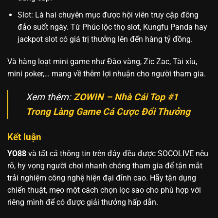
Slot: Là hai chuyên mục được hội viên truy cập đông
đảo suốt ngày. Từ Phúc lộc thọ slot, Kungfu Panda hay
jackpot slot có giá trị thưởng lên đến hàng tỷ đồng.
Và hàng loạt mini game như Đào vàng, Zic Zac, Tài xỉu,
mini poker,… mang về thêm lợi nhuận cho người tham gia.
Xem thêm:
ZOWIN – Nhà Cái Top #1
Trong Làng Game Cá Cược Đổi Thưởng
Kết luận
YO88
và tất cả thông tin trên đây đều được SOCOLIVE nêu
rõ, hy vọng người chơi nhanh chóng tham gia để tận mắt
trải nghiệm công nghệ hiện đại đỉnh cao. Hãy tận dụng
chiến thuật, mẹo một cách chọn lọc sao cho phù hợp với
riêng mình để có được giải thưởng hấp dẫn.