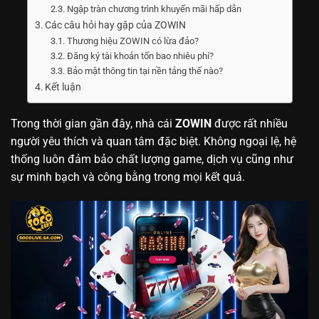
Ngập tràn chương trình khuyến mãi hấp dẫn
Các câu hỏi hay gặp của ZOWIN
Thương hiệu ZOWIN có lừa đảo?
Đăng ký tài khoản tốn bao nhiêu phí?
Bảo mật thông tin tại nền tảng thế nào?
Kết luận
Trong thời gian gần đây, nhà cái
ZOWIN
được rất nhiều
người yêu thích và quan tâm đặc biệt. Không ngoại lệ, hệ
thống luôn đảm bảo chất lượng game, dịch vụ cũng như
sự minh bạch và công bằng trong mọi kết quả.