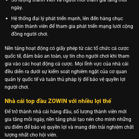
ngày.
Hệ thống đại lý phát triển mạnh, lên đến hàng chục
nghìn thành viên để tham gia phát triển mạng lưới cộng
đồng người chơi.
Nền tảng hoạt động có giấy phép từ các tổ chức cá cược
quốc tế, đảm bảo an toàn, uy tín cho người chơi khi tham
gia vào các hoạt động cá cược. Mọi lĩnh vực của nhà cái
đều diễn ra dưới sự kiểm soát nghiêm ngặt của cơ quan
quản lý quốc tế và tuân thủ pháp lý để bảo vệ quyền lợi
người chơi.
Nhà cái top đầu ZOWIN với nhiều lợi thế
Để trở thành nhà cái hàng đầu, số lượng thành viên mới
gia tăng mỗi ngày, nền tảng phải tạo nên cho mình những
ưu điểm để bảo vệ quyền lợi và mang đến trải nghiệm chất
lượng nhất cho hội viên.