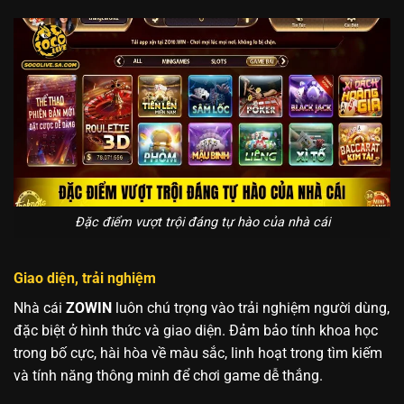
Đặc điểm vượt trội đáng tự hào của nhà cái
Giao diện, trải nghiệm
Nhà cái
ZOWIN
luôn chú trọng vào trải nghiệm người dùng,
đặc biệt ở hình thức và giao diện. Đảm bảo tính khoa học
trong bố cực, hài hòa về màu sắc, linh hoạt trong tìm kiếm
và tính năng thông minh để chơi game dễ thắng.