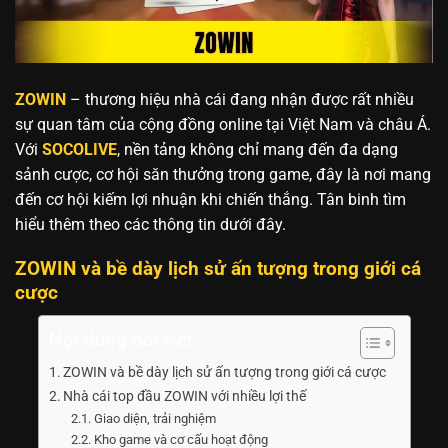
ZOWIN
– thương hiệu nhà cái đang nhận được rất nhiều
sự quan tâm của cộng đồng online tại Việt Nam và châu Á.
Với
SOCOLIVE
, nền tảng không chỉ mang đến đa dạng
sảnh cược, cơ hội săn thưởng trong game, đây là nơi mang
đến cơ hội kiếm lợi nhuận khi chiến thắng. Tân binh tìm
hiểu thêm theo các thông tin dưới đây.
ZOWIN và bề dày lịch sử ấn tượng trong giới cá
cược
Nội dung bài viết
ZOWIN và bề dày lịch sử ấn tượng trong giới cá cược
Nhà cái top đầu ZOWIN với nhiều lợi thế
Giao diện, trải nghiệm
Kho game và cơ cấu hoạt động