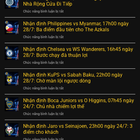
Dinamo
29/7:
Nhà Rộng Cửa Đi Tiếp
Zagreb
Chủ
Chức năng bình luận bị tắt
ở
vs
Nhà
Soi
Thun,
Quyết
Kèo
Nhận định Philippines vs Myanmar, 17h00 ngày
01h00
Tâm
Riga
Ngày
28/7: Ba điểm đầu tiên cho The Azkals
Ngược
vs
29/7:
Dòng
Chức năng bình luận bị tắt
ở
Vardar,
Chủ
Nhận
00h00
Nhà
định
Nhận định Chelsea vs WS Wanderers, 16h45 ngày
Ngày
Nắm
Philippines
29/7:
28/7: Bước chạy đà thuận lợi
Quyền
vs
Chủ
Tự
Chức năng bình luận bị tắt
ở
Myanmar,
Nhà
Quyết
Nhận
17h00
Rộng
định
Nhận định KuPS vs Sabah Baku, 22h00 ngày
ngày
Cửa
Chelsea
28/7:
28/7: Chờ màn lội ngược dòng
Đi
vs
Ba
Tiếp
Chức năng bình luận bị tắt
ở
WS
điểm
Nhận
Wanderers,
đầu
định
Nhận định Boca Juniors vs O Higgins, 07h45 ngày
16h45
tiên
KuPS
ngày
24/7: Chủ nhà chiếm lợi thế
cho
vs
28/7:
The
Chức năng bình luận bị tắt
ở
Sabah
Bước
Azkals
Nhận
Baku,
chạy
định
Nhận định Jaro vs Seinajoen, 23h00 ngày 24/7: 3
22h00
đà
Boca
ngày
điểm cho khách
thuận
Juniors
28/7:
lợi
Chức năng bình luận bị tắt
ở